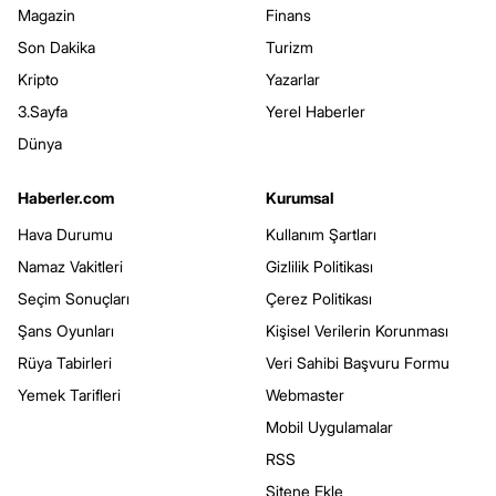
Magazin
Finans
Son Dakika
Turizm
Kripto
Yazarlar
3.Sayfa
Yerel Haberler
Dünya
Haberler.com
Kurumsal
Hava Durumu
Kullanım Şartları
Namaz Vakitleri
Gizlilik Politikası
Seçim Sonuçları
Çerez Politikası
Şans Oyunları
Kişisel Verilerin Korunması
Rüya Tabirleri
Veri Sahibi Başvuru Formu
Yemek Tarifleri
Webmaster
Mobil Uygulamalar
RSS
Sitene Ekle