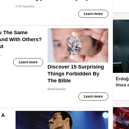
Erdoğa
imza a