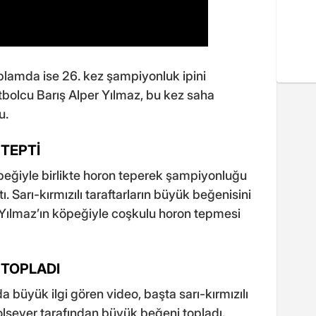
plamda ise 26. kez şampiyonluk ipini
tbolcu Barış Alper Yılmaz, bu kez saha
u.
 TEPTİ
öpeğiyle birlikte horon teperek şampiyonluğu
ı. Sarı-kırmızılı taraftarların büyük beğenisini
 Yılmaz’ın köpeğiyle coşkulu horon tepmesi
 TOPLADI
 büyük ilgi gören video, başta sarı-kırmızılı
bolsever tarafından büyük beğeni topladı.