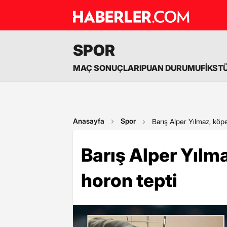
SPOR
MAÇ SONUÇLARI
PUAN DURUMU
FİKST
Anasayfa
Spor
Barış Alper Yılmaz, köpe
Barış Alper Yılma
horon tepti