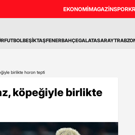
EKONOMİ
MAGAZİN
SPOR
KR
ÜR
FUTBOL
BEŞİKTAŞ
FENERBAHÇE
GALATASARAY
TRABZO
ğiyle birlikte horon tepti
z, köpeğiyle birlikte