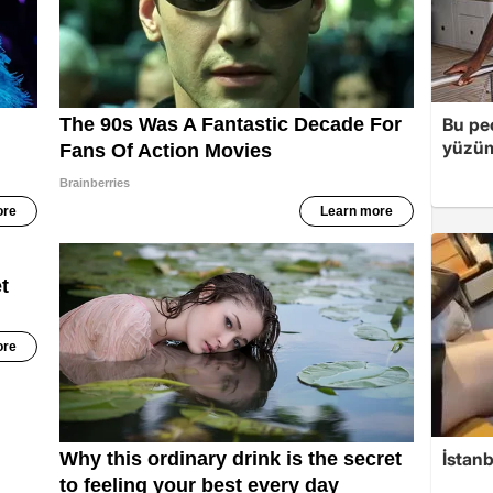
Bu peç
yüzüm
İstanb