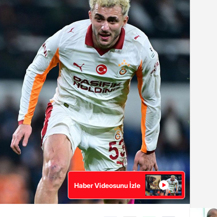
Haber Videosunu İzle