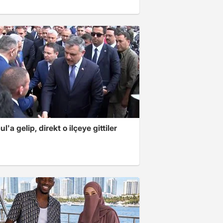
ul'a gelip, direkt o ilçeye gittiler