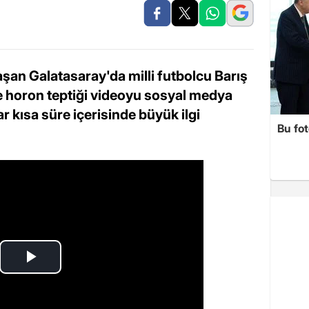
şan Galatasaray'da milli futbolcu Barış
te horon teptiği videoyu sosyal medya
r kısa süre içerisinde büyük ilgi
Bu fot