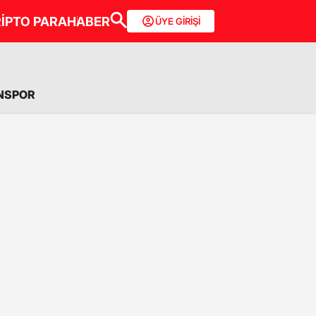
İPTO PARA
HABER
ÜYE GİRİŞİ
NSPOR