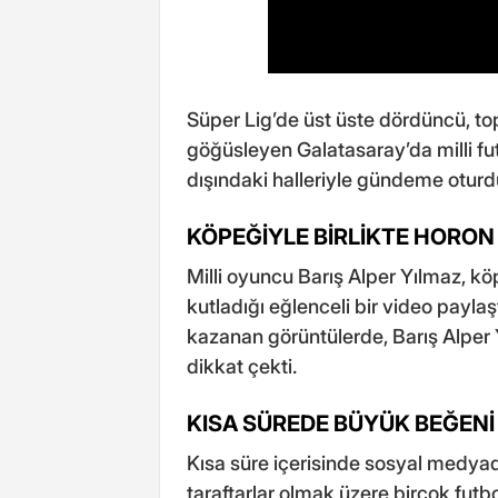
Süper Lig’de üst üste dördüncü, to
göğüsleyen Galatasaray’da milli fu
dışındaki halleriyle gündeme oturd
KÖPEĞİYLE BİRLİKTE HORON
Milli oyuncu Barış Alper Yılmaz, k
kutladığı eğlenceli bir video paylaşt
kazanan görüntülerde, Barış Alper
dikkat çekti.
KISA SÜREDE BÜYÜK BEĞENİ
Kısa süre içerisinde sosyal medyada
taraftarlar olmak üzere birçok fut