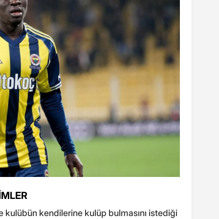
SİMLER
e kulübün kendilerine kulüp bulmasını istediği