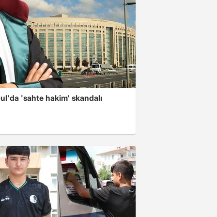
ul'da 'sahte hakim' skandalı