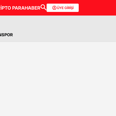
İPTO PARA
HABER
ÜYE GİRİŞİ
NSPOR