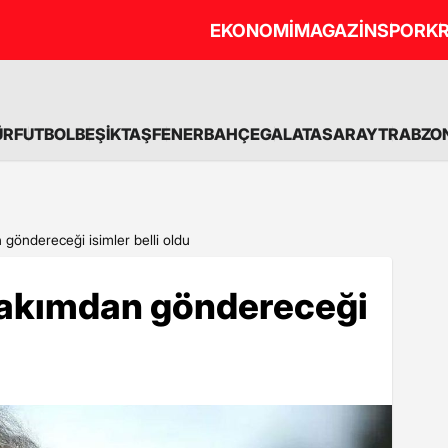
EKONOMİ
MAGAZİN
SPOR
KR
ÜR
FUTBOL
BEŞİKTAŞ
FENERBAHÇE
GALATASARAY
TRABZO
n göndereceği isimler belli oldu
 takımdan göndereceği