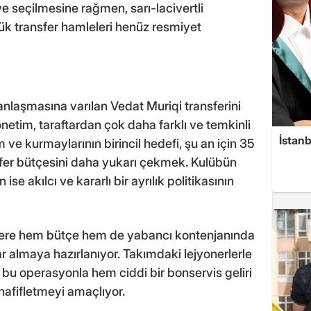
e seçilmesine rağmen, sarı-lacivertli
yük transfer hamleleri henüz resmiyet
laşmasına varılan Vedat Muriqi transferini
tim, taraftardan çok daha farklı ve temkinli
İstanb
m ve kurmaylarının birincil hedefi, şu an için 35
sfer bütçesini daha yukarı çekmek. Kulübün
 ise akılcı ve kararlı bir ayrılık politikasının
erlere hem bütçe hem de yabancı kontenjanında
r almaya hazırlanıyor. Takımdaki lejyonerlerle
 bu operasyonla hem ciddi bir bonservis geliri
afifletmeyi amaçlıyor.