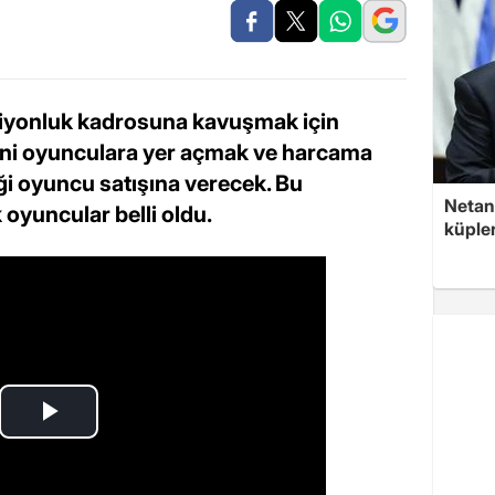
piyonluk kadrosuna kavuşmak için
yeni oyunculara yer açmak ve harcama
iği oyuncu satışına verecek. Bu
Netan
oyuncular belli oldu.
küple