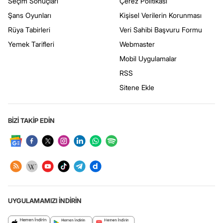
Seçim Sonuçları
Çerez Politikası
Şans Oyunları
Kişisel Verilerin Korunması
Rüya Tabirleri
Veri Sahibi Başvuru Formu
Yemek Tarifleri
Webmaster
Mobil Uygulamalar
RSS
Sitene Ekle
BİZİ TAKİP EDİN
UYGULAMAMIZI İNDİRİN