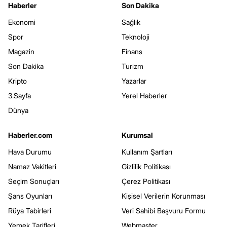
Haberler
Son Dakika
Ekonomi
Sağlık
Spor
Teknoloji
Magazin
Finans
Son Dakika
Turizm
Kripto
Yazarlar
3.Sayfa
Yerel Haberler
Dünya
Haberler.com
Kurumsal
Hava Durumu
Kullanım Şartları
Namaz Vakitleri
Gizlilik Politikası
Seçim Sonuçları
Çerez Politikası
Şans Oyunları
Kişisel Verilerin Korunması
Rüya Tabirleri
Veri Sahibi Başvuru Formu
Yemek Tarifleri
Webmaster