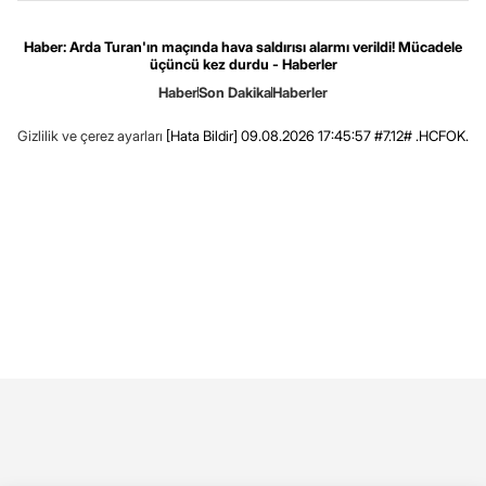
Haber: Arda Turan'ın maçında hava saldırısı alarmı verildi! Mücadele
üçüncü kez durdu - Haberler
Haber
Son Dakika
Haberler
Gizlilik ve çerez ayarları
[Hata Bildir]
09.08.2026 17:45:57 #7.12# .HCFOK.