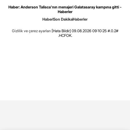
Haber: Anderson Talisca'nın menajeri Galatasaray kampına gitti -
Haberler
Haber
Son Dakika
Haberler
Gizlilik ve çerez ayarları
[Hata Bildir]
09.08.2026 09:10:25 #.0.2#
.HCFOK.