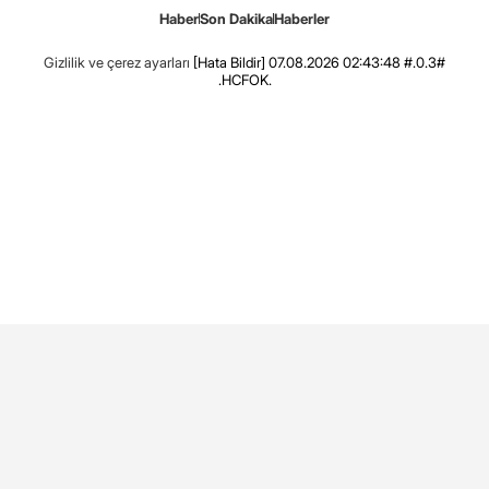
Haber
Son Dakika
Haberler
Gizlilik ve çerez ayarları
[Hata Bildir]
07.08.2026 02:43:48 #.0.3#
.HCFOK.