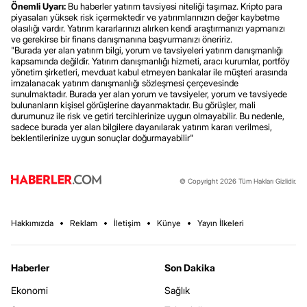
Önemli Uyarı:
Bu haberler yatırım tavsiyesi niteliği taşımaz. Kripto para
piyasaları yüksek risk içermektedir ve yatırımlarınızın değer kaybetme
olasılığı vardır. Yatırım kararlarınızı alırken kendi araştırmanızı yapmanızı
ve gerekirse bir finans danışmanına başvurmanızı öneririz.
"Burada yer alan yatırım bilgi, yorum ve tavsiyeleri yatırım danışmanlığı
kapsamında değildir. Yatırım danışmanlığı hizmeti, aracı kurumlar, portföy
yönetim şirketleri, mevduat kabul etmeyen bankalar ile müşteri arasında
imzalanacak yatırım danışmanlığı sözleşmesi çerçevesinde
sunulmaktadır. Burada yer alan yorum ve tavsiyeler, yorum ve tavsiyede
bulunanların kişisel görüşlerine dayanmaktadır. Bu görüşler, mali
durumunuz ile risk ve getiri tercihlerinize uygun olmayabilir. Bu nedenle,
sadece burada yer alan bilgilere dayanılarak yatırım kararı verilmesi,
beklentilerinize uygun sonuçlar doğurmayabilir"
© Copyright 2026 Tüm Hakları Gizlidir.
Hakkımızda
Reklam
İletişim
Künye
Yayın İlkeleri
Haberler
Son Dakika
Ekonomi
Sağlık