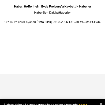
Haber: Hoffenheim Evde Freiburg'a Kaybetti - Haberler
Haber
Son Dakika
Haberler
Gizlilik ve çerez ayarları
[Hata Bildir]
07.08.2026 19:12:19 #.0.3# .HCFOK.
×
Sizlere daha iyi hizmet sunabilmek adına sitemizde
çerez