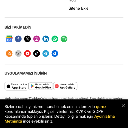
Sitene Ekle
BİZİ TAKİP EDİN
UYGULAMAMIZI İNDİRİN
Haberler.com: Türkiye’nin en kapsamlı haber sitesi. Son dakika haberleri
ve en güncel gelişmeler Haberler.com’da.
×
Sizlere daha iyi hizmet sunabilmek adına sitemizde
çerez
konumlandırmaktayız. Kişisel verileriniz, KVKK ve GDPR
kapsamında toplanıp işlenir. Detaylı bilgi almak için
Aydınlatma
Metnimizi
inceleyebilirsiniz.
Haber: Survivor Ekstra canlı yayınında Seren Ay ile Murat Özarı