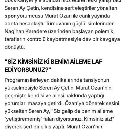
boks kariyeriyle adından söz ettiren eski yarışmacı
Seren Ay Çetin, kendisine sert eleştiriler yönelten
spor
yorumcusu Murat Özarı ile canlı yayında
adeta hesaplaştı. Turnuvanın güçlü isimlerinden
Nagihan Karadere üzerinden başlayan polemik,
tarafların kontrolü kaybetmesiyle dev bir kavgaya
dönüştü.
"SİZ KİMSİNİZ Kİ BENİM AİLEME LAF
EDİYORSUNUZ?"
Programın ilerleyen dakikalarında tansiyonun
yükselmesiyle Seren Ay Çetin, Murat Özarı'nın
geçmişte kendisi ve ailesi hakkında yaptığı
yorumları masaya getirdi. Özarı'ya dönerek sesini
yükselten Seren Ay, "Siz gelip de benim aileme
'yetiştirememiş' falan diyorsunuz. Kimsiniz siz!"
diyerek sert bir çıkış yaptı. Murat Özarı'nın