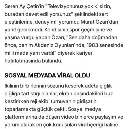
Seren Ay Çetin'in "Televizyonunuz yok ki sizin,
buradan davet ediliyorsunuz" şeklindeki sert
eleştirilerine, deneyimli yorumcu Murat Özarı'dan
yanıt gecikmedi. Kendisinin spor geçmişine ve
yaşına vurgu yapan Özarı, "Sen daha doğmadan
önce, benim Akdeniz Oyunları'nda, 1983 senesinde
milli madalyam vardı!" diyerek kariyer
hatırlatmasında bulundu.
SOSYAL MEDYADA VİRAL OLDU
İkilinin birbirlerinin sözünü keserek adeta çığlık
çığlığa tartıştığı o anlar, ekran başındakileri buz
kestirirken reji ekibi turnuvanın gidişatını
toparlamakta güçlük çekti. Sosyal medya
platformlarına da düşen video binlerce paylaşım ve
yorum alarak en çok konuşulan viral içeriği haline