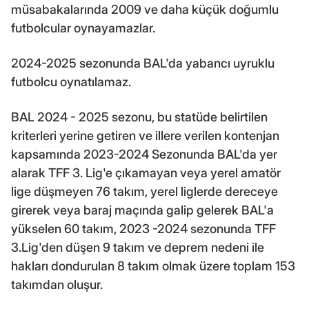
müsabakalarında 2009 ve daha küçük doğumlu
futbolcular oynayamazlar.
2024-2025 sezonunda BAL'da yabancı uyruklu
futbolcu oynatılamaz.
BAL 2024 - 2025 sezonu, bu statüde belirtilen
kriterleri yerine getiren ve illere verilen kontenjan
kapsamında 2023-2024 Sezonunda BAL'da yer
alarak TFF 3. Lig'e çıkamayan veya yerel amatör
lige düşmeyen 76 takım, yerel liglerde dereceye
girerek veya baraj maçında galip gelerek BAL'a
yükselen 60 takım, 2023 -2024 sezonunda TFF
3.Lig'den düşen 9 takım ve deprem nedeni ile
hakları dondurulan 8 takım olmak üzere toplam 153
takımdan oluşur.