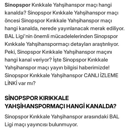
Sinopspor
Kırıkkale Yahşihanspor maçı hangi
kanalda? Sinopspor Kırıkkale Yahşihanspor maçı
öncesi Sinopspor Kırıkkale Yahşihanspor maçı
hangi kanalda, nerede yayınlanacak merak ediliyor.
BAL Ligi'nin önemli mücadelelerinden Sinopspor
Kırıkkale Yahşihanspormaçı detayları araştırılıyor.
Peki, Sinopspor Kırıkkale Yahşihanspor maçını
hangi kanal veriyor? İşte Sinopspor Kırıkkale
Yahşihanspor maçı yayın bilgisi haberimizde!
Sinopspor Kırıkkale Yahşihanspor CANLI İZLEME
LİNKİ var mı?
SİNOPSPOR KIRIKKALE
YAHŞİHANSPORMAÇI HANGİ KANALDA?
Sinopspor Kırıkkale Yahşihanspor arasındaki BAL
Ligi maçı yayıncısı bulunmuyor.