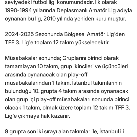
seviyedeki futbol ligi konumundadır. İlk olarak
1990-1994 yıllarında Deplasmanlı Amatör Lig adıyla
oynanan bu lig, 2010 yılında yeniden kurulmuştur.
2024-2025 Sezonunda Bölgesel Amatör Lig'den
TFF 3. Lig'e toplam 12 takım yükselecektir.
Müsabakalar sonunda; Gruplarını birinci olarak
tamamlayan 10 takım, grup ikincileri ve üçüncüleri
arasında oynanacak olan play-off
müsabakalarından 1 takım, İstanbul takımlarının
bulunduğu 10. grupta 4 takım arasında oynanacak
olan grup içi play-off müsabakaları sonunda birinci
olacak 1 takım, olmak üzere toplam 12 takım TFF 3.
Lig'e çıkmaya hak kazanır.
9 grupta son iki sırayı alan takımlar ile, İstanbul ili