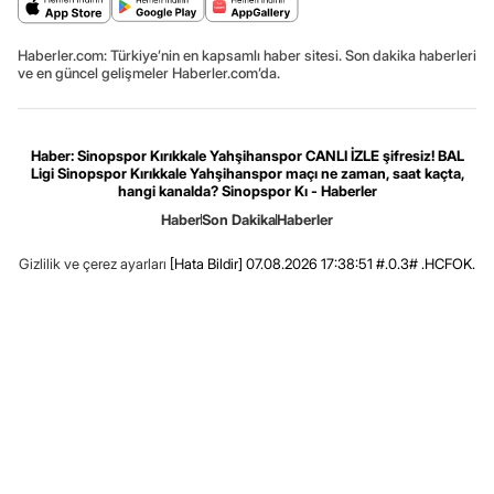
Haberler.com: Türkiye’nin en kapsamlı haber sitesi. Son dakika haberleri
ve en güncel gelişmeler Haberler.com’da.
Haber: Sinopspor Kırıkkale Yahşihanspor CANLI İZLE şifresiz! BAL
Ligi Sinopspor Kırıkkale Yahşihanspor maçı ne zaman, saat kaçta,
hangi kanalda? Sinopspor Kı - Haberler
Haber
Son Dakika
Haberler
Gizlilik ve çerez ayarları
[Hata Bildir]
07.08.2026 17:38:51 #.0.3# .HCFOK.