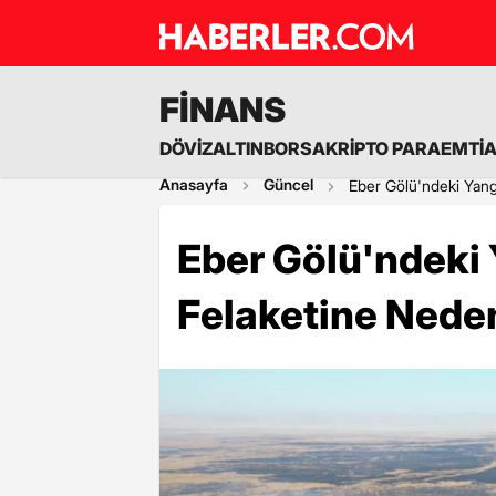
FİNANS
DÖVİZ
ALTIN
BORSA
KRİPTO PARA
EMTİ
Anasayfa
Güncel
Eber Gölü'ndeki Yang
Eber Gölü'ndeki 
Felaketine Nede