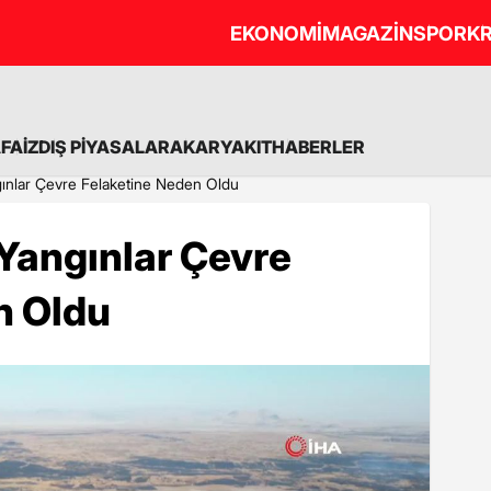
EKONOMİ
MAGAZİN
SPOR
KR
A
FAİZ
DIŞ PİYASALAR
AKARYAKIT
HABERLER
ınlar Çevre Felaketine Neden Oldu
Yangınlar Çevre
n Oldu