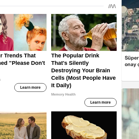
Süper
onay ç