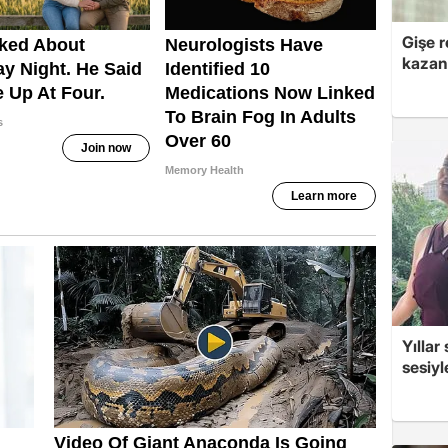
Gişe r
kazan
Yıllar
sesiyl