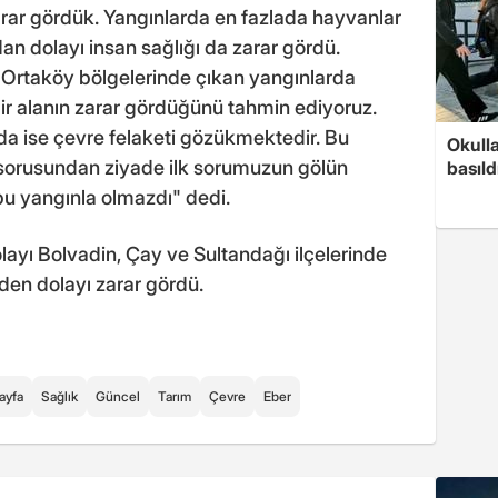
rar gördük. Yangınlarda en fazlada hayvanlar
n dolayı insan sağlığı da zarar gördü.
 Ortaköy bölgelerinde çıkan yangınlarda
ir alanın zarar gördüğünü tahmin ediyoruz.
da ise çevre felaketi gözükmektedir. Bu
Okull
 sorusundan ziyade ilk sorumuzun gölün
basıld
bu yangınla olmazdı" dedi.
ayı Bolvadin, Çay ve Sultandağı ilçelerinde
den dolayı zarar gördü.
ayfa
Sağlık
Güncel
Tarım
Çevre
Eber