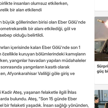
irlikte insanları olumsuz etkilerken,
lik bir alan etkilendi
üyük göllerinden birisi olan Eber Gölü'nde
metrekarelik bir alanı etkilediği, göl ve
ebep olduğu belirtildi.
nırları içerisinde kalan Eber Gölü'nde son 1
n özellikle kuruyan bölümlerindeki kamışların
erken, yangınlar havadan yapılan müdahaleler
Sürpri
 sonrasında yangınların kasıtlı olarak
güç bi
ken, Afyonkarahisar Valiliği göle giriş ve
adir Ateş, yaşanan felaketle ilgili İhlas
arda bulundu. Ateş, "Son 15 günde Eber
 bir felaketi yaşadık. İnsan sağlığı yönünden,