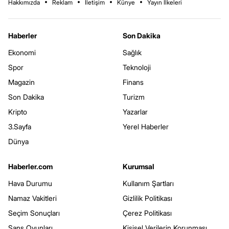
Hakkımızda
Reklam
İletişim
Künye
Yayın İlkeleri
Haberler
Son Dakika
Ekonomi
Sağlık
Spor
Teknoloji
Magazin
Finans
Son Dakika
Turizm
Kripto
Yazarlar
3.Sayfa
Yerel Haberler
Dünya
Haberler.com
Kurumsal
Hava Durumu
Kullanım Şartları
Namaz Vakitleri
Gizlilik Politikası
Seçim Sonuçları
Çerez Politikası
Şans Oyunları
Kişisel Verilerin Korunması