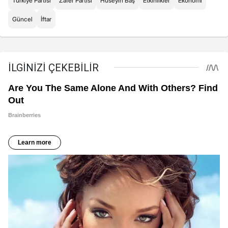
Türkiye Partisi
Zafer Partisi
Hüseyin Baş
Etkinlikler
Ekonomi
Güncel
İftar