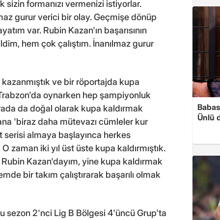
sizin formanızı vermenizi istiyorlar.
az gurur verici bir olay. Geçmişe dönüp
hayatım var. Rubin Kazan'ın başarısının
dim, hem çok çalıştım. İnanılmaz gurur
ı kazanmıştık ve bir röportajda kupa
. Trabzon'da oynarken hep şampiyonluk
Babası
urada da doğal olarak kupa kaldırmak
Ünlü 
ana 'biraz daha mütevazı cümleler kur
t serisi almaya başlayınca herkes
zaman iki yıl üst üste kupa kaldırmıştık.
ne Rubin Kazan'dayım, yine kupa kaldırmak
mde bir takım çalıştırarak başarılı olmak
 sezon 2'nci Lig B Bölgesi 4'üncü Grup'ta