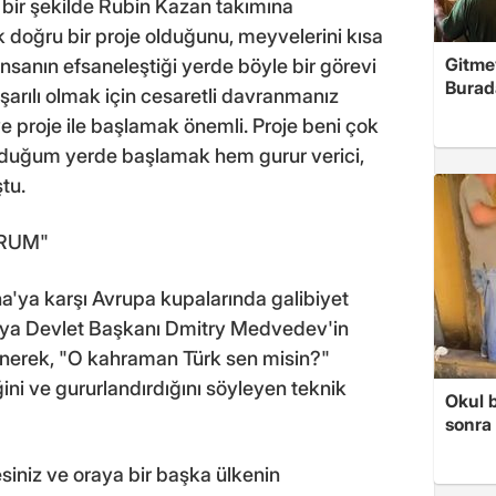
zlı bir şekilde Rubin Kazan takımına
k doğru bir proje olduğunu, meyvelerini kısa
Gitme
sanın efsaneleştiği yerde böyle bir görevi
Burad
şarılı olmak için cesaretli davranmanız
e proje ile başlamak önemli. Proje beni çok
olduğum yerde başlamak hem gurur verici,
tu.
RUM"
'ya karşı Avrupa kupalarında galibiyet
sya Devlet Başkanı Dmitry Medvedev'in
önerek, "O kahraman Türk sen misin?"
ini ve gururlandırdığını söyleyen teknik
Okul 
sonra 
esiniz ve oraya bir başka ülkenin