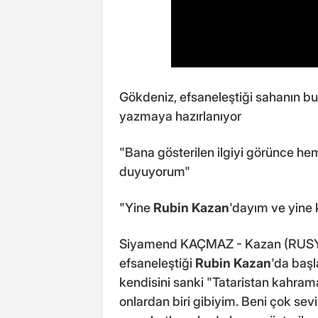
Gökdeniz, efsaneleştiği sahanın bu
yazmaya hazırlanıyor
"Bana gösterilen ilgiyi görünce h
duyuyorum"
"Yine
Rubin Kazan
'dayım ve yine 
Siyamend KAÇMAZ - Kazan (RUSYA),
efsaneleştiği
Rubin Kazan
'da baş
kendisini sanki "Tataristan kahrama
onlardan biri gibiyim. Beni çok sev