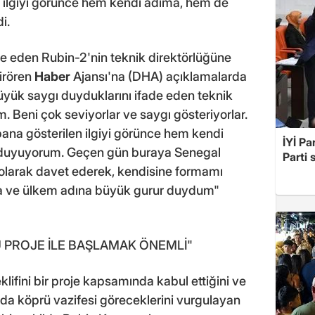
 ilgiyi görünce hem kendi adıma, hem de
i.
e eden Rubin-2'nin teknik direktörlüğüne
irören
Haber
Ajansı'na (DHA) açıklamalarda
üyük saygı duyduklarını ifade eden teknik
. Beni çok seviyorlar ve saygı gösteriyorlar.
ana gösterilen ilgiyi görünce hem kendi
İYİ Pa
 duyuyorum. Geçen gün buraya Senegal
Parti 
olarak davet ederek, kendisine formamı
a ve ülkem adına büyük gurur duydum"
 PROJE İLE BAŞLAMAK ÖNEMLİ"
ifini bir proje kapsamında kabul ettiğini ve
nda köprü vazifesi göreceklerini vurgulayan