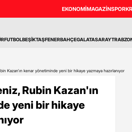
EKONOMİ
MAGAZİN
SPOR
KR
ÜR
FUTBOL
BEŞİKTAŞ
FENERBAHÇE
GALATASARAY
TRABZO
in Kazan'ın kenar yönetiminde yeni bir hikaye yazmaya hazırlanıyor
niz, Rubin Kazan'ın
e yeni bir hikaye
nıyor