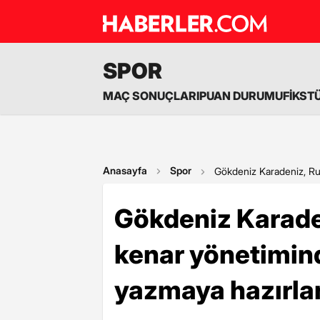
SPOR
MAÇ SONUÇLARI
PUAN DURUMU
FİKST
Anasayfa
Spor
Gökdeniz Karadeniz, Rub
Gökdeniz Karade
kenar yönetimind
yazmaya hazırla