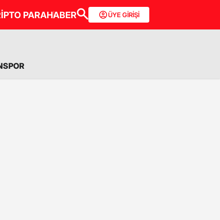
İPTO PARA
HABER
ÜYE GİRİŞİ
NSPOR