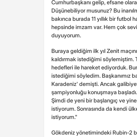
Cumhurbaşkanı gelip, efsane olarak 
Düşünebiliyor musunuz? Bu inanılm
bakınca burada 11 yıllık bir futbol 
hepsinde imzam var. Hem çok sevil
duyuyorum.
Buraya geldiğim ilk yıl Zenit maçın
kaldırmak istediğimi söylemiştim
hedefleri ile hareket ediyorduk. B
istediğimi söyledim. Başkanımız b
Karadeniz' demişti. Ancak galibiye
şampiyonluğu konuşmaya başladı. O 
Şimdi de yeni bir başlangıç ve yi
istiyorum. Sonrasında da kendi ülke
istiyorum."
Gökdeniz yönetimindeki Rubin-2 bu