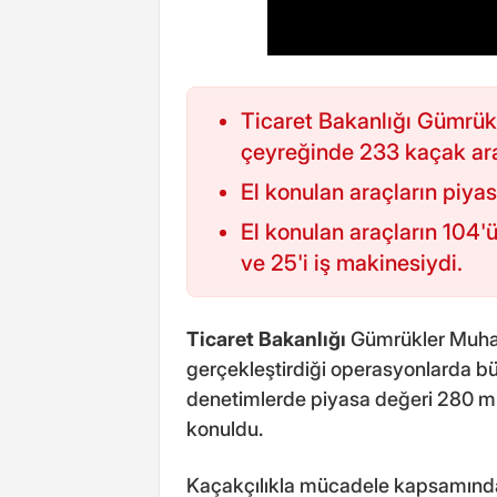
Ticaret Bakanlığı Gümrükl
çeyreğinde 233 kaçak ara
El konulan araçların piya
El konulan araçların 104'ü 
ve 25'i iş makinesiydi.
Ticaret Bakanlığı
Gümrükler Muhafa
gerçekleştirdiği operasyonlarda büy
denetimlerde piyasa değeri 280 mil
konuldu.
Kaçakçılıkla mücadele kapsamında s