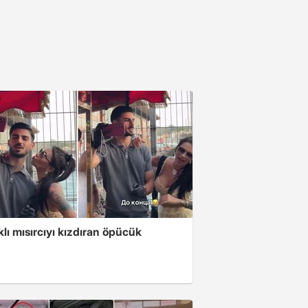
klı mısırcıyı kızdıran öpücük