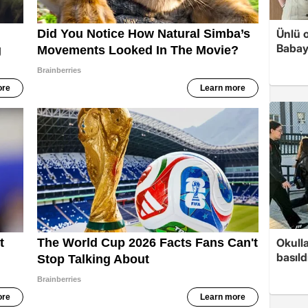
Ünlü 
Babay
Okull
basıld