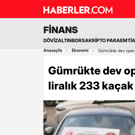
FİNANS
DÖVİZ
ALTIN
BORSA
KRİPTO PARA
EMTİ
Anasayfa
Ekonomi
Gümrükte dev operas
Gümrükte dev op
liralık 233 kaçak