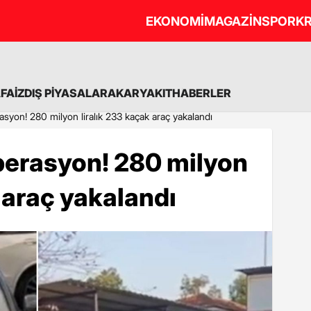
EKONOMİ
MAGAZİN
SPOR
KR
A
FAİZ
DIŞ PİYASALAR
AKARYAKIT
HABERLER
yon! 280 milyon liralık 233 kaçak araç yakalandı
erasyon! 280 milyon
 araç yakalandı