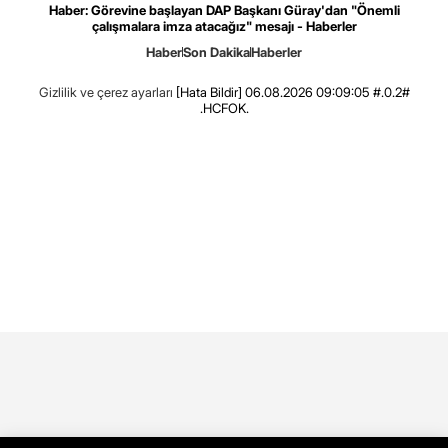
Haber: Görevine başlayan DAP Başkanı Güray'dan "Önemli
çalışmalara imza atacağız" mesajı - Haberler
Haber
Son Dakika
Haberler
Gizlilik ve çerez ayarları
[Hata Bildir]
06.08.2026 09:09:05 #.0.2#
.HCFOK.