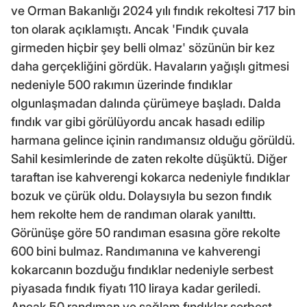
ve Orman Bakanlığı 2024 yılı fındık rekoltesi 717 bin
ton olarak açıklamıştı. Ancak 'Fındık çuvala
girmeden hiçbir şey belli olmaz' sözünün bir kez
daha gerçekliğini gördük. Havaların yağışlı gitmesi
nedeniyle 500 rakımın üzerinde fındıklar
olgunlaşmadan dalında çürümeye başladı. Dalda
fındık var gibi görülüyordu ancak hasadı edilip
harmana gelince içinin randımansız olduğu görüldü.
Sahil kesimlerinde de zaten rekolte düşüktü. Diğer
taraftan ise kahverengi kokarca nedeniyle fındıklar
bozuk ve çürük oldu. Dolaysıyla bu sezon fındık
hem rekolte hem de randıman olarak yanılttı.
Görünüşe göre 50 randıman esasına göre rekolte
600 bini bulmaz. Randımanına ve kahverengi
kokarcanın bozduğu fındıklar nedeniyle serbest
piyasada fındık fiyatı 110 liraya kadar geriledi.
Ancak 50 randıman ve sağlam fındıklar serbest