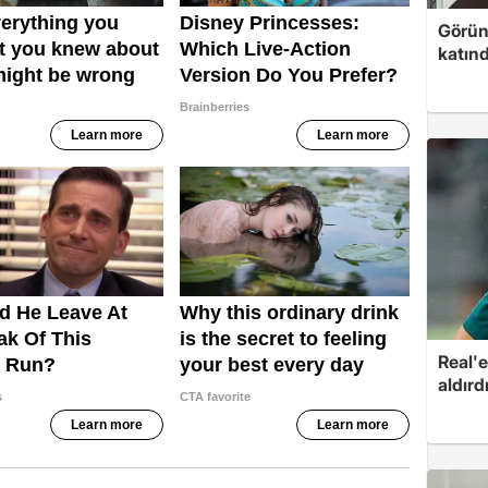
Görünt
katınd
Real'e
aldırd