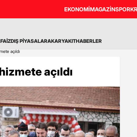
EKONOMİ
MAGAZİN
SPOR
KR
A
FAİZ
DIŞ PİYASALAR
AKARYAKIT
HABERLER
zmete açıldı
 hizmete açıldı