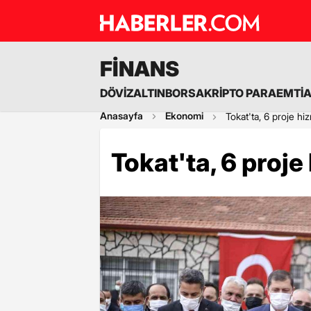
FİNANS
DÖVİZ
ALTIN
BORSA
KRİPTO PARA
EMTİ
Anasayfa
Ekonomi
Tokat'ta, 6 proje hi
Tokat'ta, 6 proje