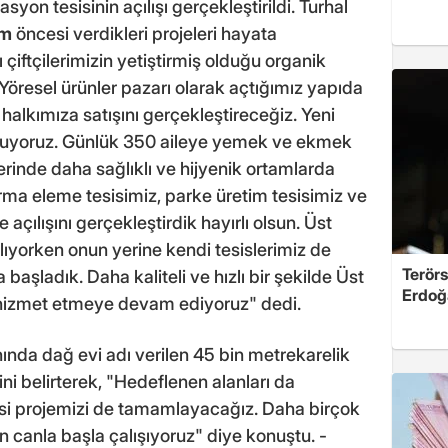
asyon tesisinin açılışı gerçekleştirildi. Turhal
im
öncesi verdikleri projeleri hayata
ı çiftçilerimizin yetiştirmiş olduğu organik
 Yöresel ürünler pazarı olarak açtığımız yapıda
 halkımıza satışını gerçekleştireceğiz. Yeni
unuyoruz. Günlük 350 aileye yemek ve ekmek
rinde daha sağlıklı ve hijyenik ortamlarda
rma eleme tesisimiz, parke üretim tesisimiz ve
e açılışını gerçekleştirdik hayırlı olsun. Üst
lıyorken onun yerine kendi tesislerimiz de
Terörs
aşladık. Daha kaliteli ve hızlı bir şekilde Üst
Erdoğ
izmet etmeye devam ediyoruz" dedi.
ında dağ evi adı verilen 45 bin metrekarelik
ni belirterek, "Hedeflenen alanları da
si projemizi de tamamlayacağız. Daha birçok
canla başla çalışıyoruz" diye konuştu. -