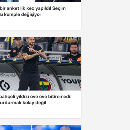
bir anket ilk kez yapıldı! Seçim
sı komple değişiyor
ahçeli yıldızı öve öve bitiremedi:
urdurmak kolay değil