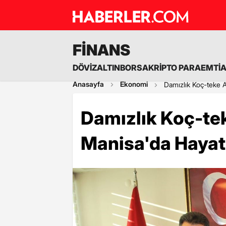
FİNANS
DÖVİZ
ALTIN
BORSA
KRİPTO PARA
EMTİ
Anasayfa
Ekonomi
Damızlık Koç-teke A
Damızlık Koç-tek
Manisa'da Hayat