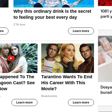
1081 y
parti 
Dosya
burada