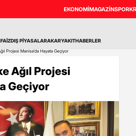
EKONOMİ
MAGAZİN
SPOR
KR
A
FAİZ
DIŞ PİYASALAR
AKARYAKIT
HABERLER
ğıl Projesi Manisa'da Hayata Geçiyor
e Ağıl Projesi
a Geçiyor