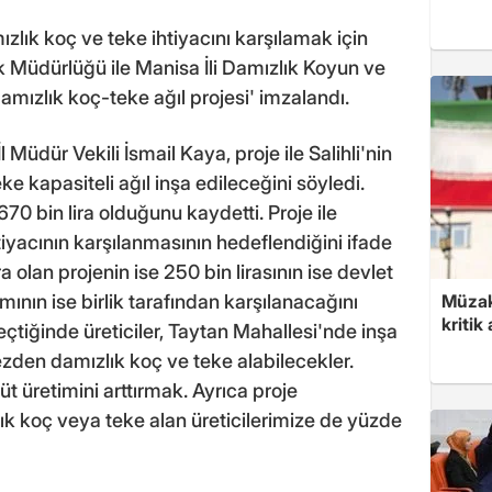
mızlık koç ve teke ihtiyacını karşılamak için
k Müdürlüğü ile Manisa İli Damızlık Koyun ve
 'Damızlık koç-teke ağıl projesi' imzalandı.
Müdür Vekili İsmail Kaya, proje ile Salihli'nin
 kapasiteli ağıl inşa edileceğini söyledi.
670 bin lira olduğunu kaydetti. Proje ile
iyacının karşılanmasının hedeflendiğini ifade
a olan projenin ise 250 bin lirasının ise devlet
smının ise birlik tarafından karşılanacağını
Müzak
kritik
tiğinde üreticiler, Taytan Mahallesi'nde inşa
zden damızlık koç ve teke alabilecekler.
süt üretimini arttırmak. Ayrıca proje
 koç veya teke alan üreticilerimize de yüzde