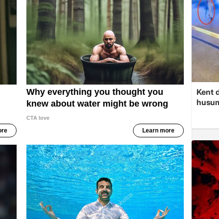
Kent d
husume