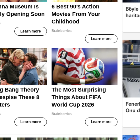
Böyle 
harita
Fenerb
Onu d