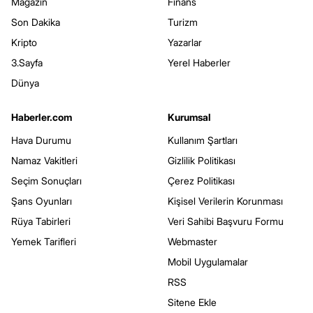
Magazin
Finans
Son Dakika
Turizm
Kripto
Yazarlar
3.Sayfa
Yerel Haberler
Dünya
Haberler.com
Kurumsal
Hava Durumu
Kullanım Şartları
Namaz Vakitleri
Gizlilik Politikası
Seçim Sonuçları
Çerez Politikası
Şans Oyunları
Kişisel Verilerin Korunması
Rüya Tabirleri
Veri Sahibi Başvuru Formu
Yemek Tarifleri
Webmaster
Mobil Uygulamalar
RSS
Sitene Ekle