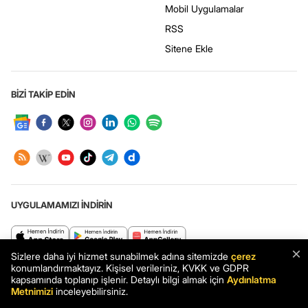
Mobil Uygulamalar
RSS
Sitene Ekle
BİZİ TAKİP EDİN
UYGULAMAMIZI İNDİRİN
×
Sizlere daha iyi hizmet sunabilmek adına sitemizde
çerez
Haberler.com: Türkiye’nin en kapsamlı haber sitesi. Son dakika haberleri
konumlandırmaktayız. Kişisel verileriniz, KVKK ve GDPR
ve en güncel gelişmeler Haberler.com’da.
kapsamında toplanıp işlenir. Detaylı bilgi almak için
Aydınlatma
Metnimizi
inceleyebilirsiniz.