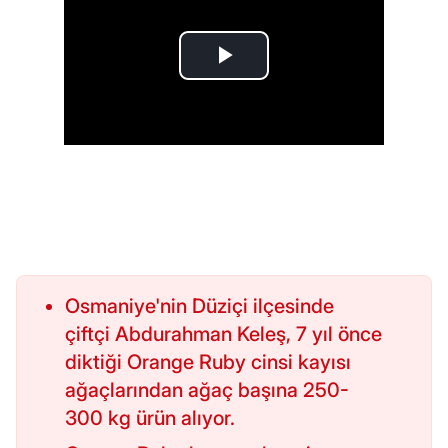
Osmaniye'nin Düziçi ilçesinde
çiftçi Abdurahman Keleş, 7 yıl önce
diktiği Orange Ruby cinsi kayısı
ağaçlarından ağaç başına 250-
300 kg ürün alıyor.