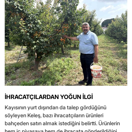
İHRACATÇILARDAN YOĞUN İLGİ
Kayısının yurt dışından da talep gördüğünü
söyleyen Keleş, bazı ihracatçıların ürünleri
bahçeden satın almak istediğini belirtti. Ürünlerin
hem iç piyasaya hem de ihracata gönderildiğini