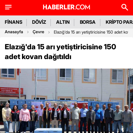
FİNANS
DÖVİZ
ALTIN
BORSA
KRİPTO PA
Anasayfa
Çevre
Elazığ'da 15 arı yetiştiricisine 150 adet kovan
Elazığ'da 15 arı yetiştiricisine 150
adet kovan dağıtıldı