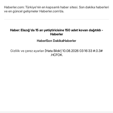
Haberler.com: Türkiye’nin en kapsamlı haber sitesi. Son dakika haberleri
ve en güncel gelişmeler Haberler.com’da.
Haber: Elazığ'da 15 arı yetiştiricisine 150 adet kovan dağıtıldı -
Haberler
Haber
Son Dakika
Haberler
Gizlilik ve çerez ayarları
[Hata Bildir]
10.08.2026 03:16:33 #.0.3#
.HCFOK.