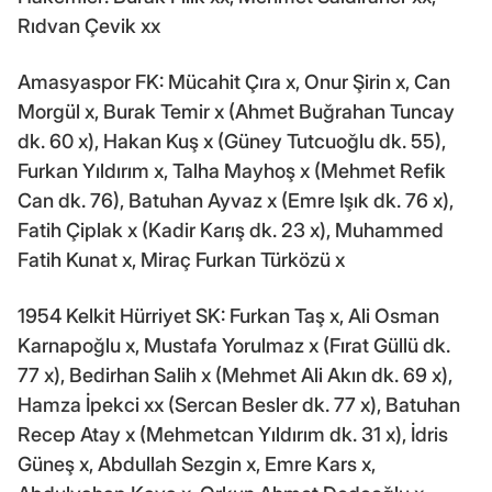
Rıdvan Çevik xx
Amasyaspor FK: Mücahit Çıra x, Onur Şirin x, Can
Morgül x, Burak Temir x (Ahmet Buğrahan Tuncay
dk. 60 x), Hakan Kuş x (Güney Tutcuoğlu dk. 55),
Furkan Yıldırım x, Talha Mayhoş x (Mehmet Refik
Can dk. 76), Batuhan Ayvaz x (Emre Işık dk. 76 x),
Fatih Çiplak x (Kadir Karış dk. 23 x), Muhammed
Fatih Kunat x, Miraç Furkan Türközü x
1954 Kelkit Hürriyet SK: Furkan Taş x, Ali Osman
Karnapoğlu x, Mustafa Yorulmaz x (Fırat Güllü dk.
77 x), Bedirhan Salih x (Mehmet Ali Akın dk. 69 x),
Hamza İpekci xx (Sercan Besler dk. 77 x), Batuhan
Recep Atay x (Mehmetcan Yıldırım dk. 31 x), İdris
Güneş x, Abdullah Sezgin x, Emre Kars x,