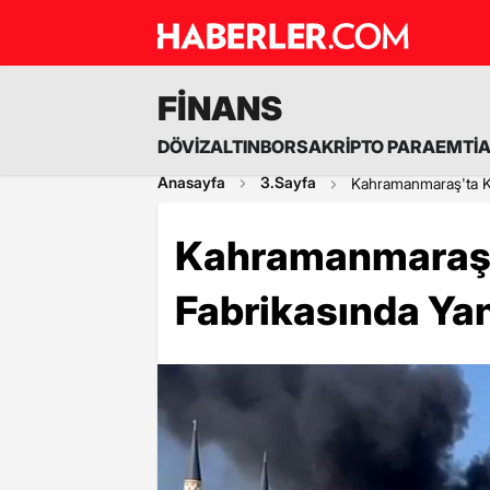
FİNANS
DÖVİZ
ALTIN
BORSA
KRİPTO PARA
EMTİ
Anasayfa
3.Sayfa
Kahramanmaraş'ta Ka
Kahramanmaraş'
Fabrikasında Yan