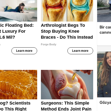
Bir ca
canın
Gözyaş