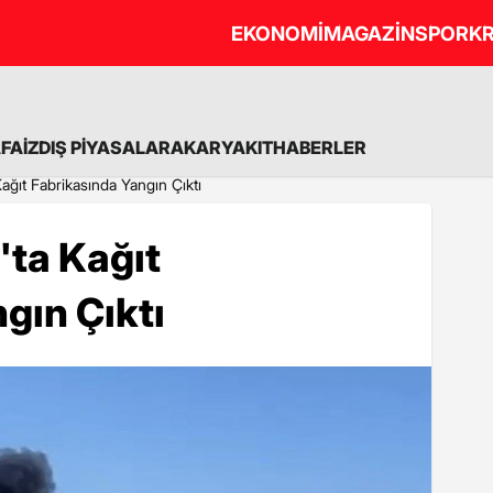
EKONOMİ
MAGAZİN
SPOR
KR
A
FAİZ
DIŞ PİYASALAR
AKARYAKIT
HABERLER
ğıt Fabrikasında Yangın Çıktı
ta Kağıt
gın Çıktı