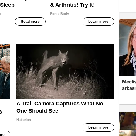
Mecli
arkası