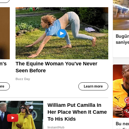
Bugün
saniye
Bu ner