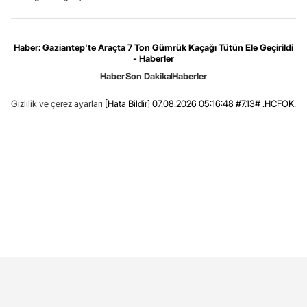
Haber: Gaziantep'te Araçta 7 Ton Gümrük Kaçağı Tütün Ele Geçirildi
- Haberler
Haber
Son Dakika
Haberler
Gizlilik ve çerez ayarları
[Hata Bildir]
07.08.2026 05:16:48 #7.13# .HCFOK.