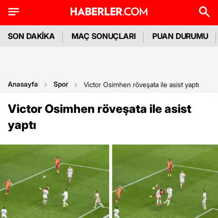
SON DAKİKA
MAÇ SONUÇLARI
PUAN DURUMU
Anasayfa
Spor
Victor Osimhen röveşata ile asist yaptı
Victor Osimhen röveşata ile asist
yaptı