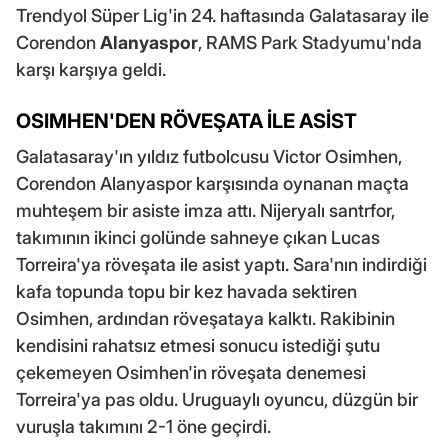
Trendyol Süper Lig'in 24. haftasında Galatasaray ile
Corendon
Alanyaspor
, RAMS Park Stadyumu'nda
karşı karşıya geldi.
OSIMHEN'DEN RÖVEŞATA İLE ASİST
Galatasaray'ın yıldız futbolcusu Victor Osimhen,
Corendon Alanyaspor karşısında oynanan maçta
muhteşem bir asiste imza attı. Nijeryalı santrfor,
takımının ikinci golünde sahneye çıkan Lucas
Torreira'ya röveşata ile asist yaptı. Sara'nın indirdiği
kafa topunda topu bir kez havada sektiren
Osimhen, ardından röveşataya kalktı. Rakibinin
kendisini rahatsız etmesi sonucu istediği şutu
çekemeyen Osimhen'in röveşata denemesi
Torreira'ya pas oldu. Uruguaylı oyuncu, düzgün bir
vuruşla takımını 2-1 öne geçirdi.