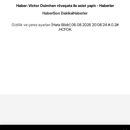
Haber: Victor Osimhen röveşata ile asist yaptı - Haberler
Haber
Son Dakika
Haberler
Gizlilik ve çerez ayarları
[Hata Bildir]
06.08.2026 20:08:24 #.0.2#
.HCFOK.