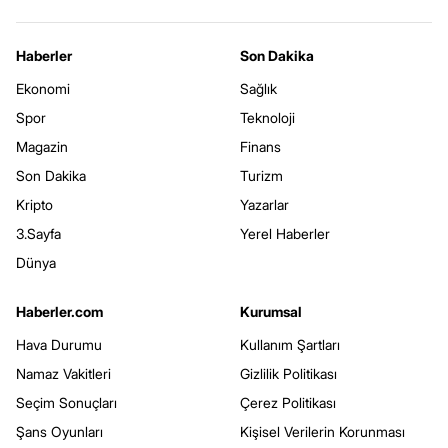
Haberler
Son Dakika
Ekonomi
Sağlık
Spor
Teknoloji
Magazin
Finans
Son Dakika
Turizm
Kripto
Yazarlar
3.Sayfa
Yerel Haberler
Dünya
Haberler.com
Kurumsal
Hava Durumu
Kullanım Şartları
Namaz Vakitleri
Gizlilik Politikası
Seçim Sonuçları
Çerez Politikası
Şans Oyunları
Kişisel Verilerin Korunması