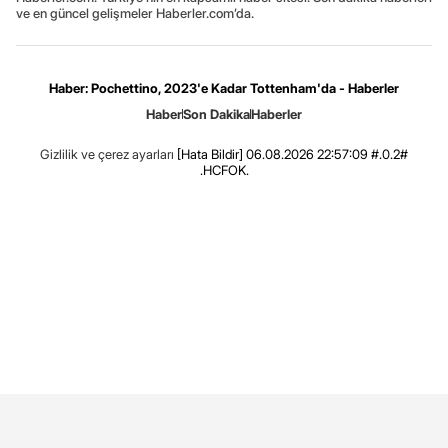
ve en güncel gelişmeler Haberler.com’da.
Haber: Pochettino, 2023'e Kadar Tottenham'da - Haberler
Haber
Son Dakika
Haberler
Gizlilik ve çerez ayarları
[Hata Bildir]
06.08.2026 22:57:09 #.0.2#
.HCFOK.