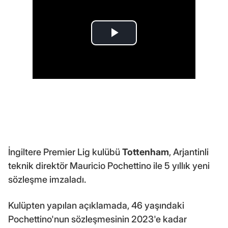
İngiltere Premier Lig kulübü
Tottenham
, Arjantinli
teknik direktör Mauricio Pochettino ile 5 yıllık yeni
sözleşme imzaladı.
Kulüpten yapılan açıklamada, 46 yaşındaki
Pochettino'nun sözleşmesinin 2023'e kadar