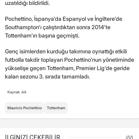
uzatıldığı bildirildi.
Pochettino, İspanya'da Espanyol ve İngiltere'de
Southampton'ı çalıştırdıktan sonra 2014'te
Tottenham'ın başına geçmişti.
Genç isimlerden kurduğu takımına oynattığı etkili
futbolla takdir toplayan Pochettino'nun yönetiminde
yükselişe geçen Tottenham, Premier Lig'de geride
kalan sezonu 3. sırada tamamladı.
Kaynak: AA
Mauricio Pochettino
Tottenham