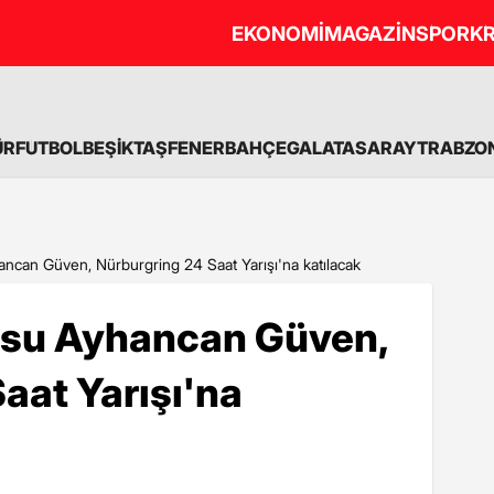
EKONOMİ
MAGAZİN
SPOR
KR
ÜR
FUTBOL
BEŞİKTAŞ
FENERBAHÇE
GALATASARAY
TRABZO
ncan Güven, Nürburgring 24 Saat Yarışı'na katılacak
usu Ayhancan Güven,
aat Yarışı'na