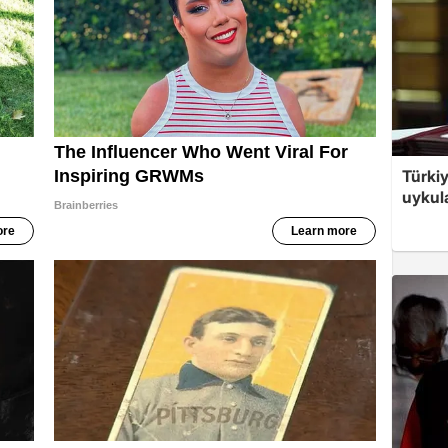
Türkiy
uykula