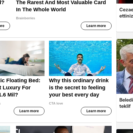
Cezaev
ettini
Beledi
teklif