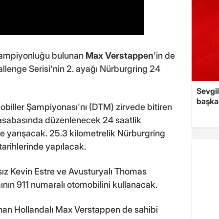
şampiyonluğu bulunan
Max Verstappen
'in de
llenge Serisi'nin 2. ayağı Nürburgring 24
Sevgil
başkan
iller Şampiyonası'nı (DTM) zirvede bitiren
asabasında düzenlenecek 24 saatlik
yarışacak. 25.3 kilometrelik Nürburgring
 tarihlerinde yapılacak.
ız Kevin Estre ve Avusturyalı Thomas
ının 911 numaralı otomobilini kullanacak.
nan Hollandalı Max Verstappen de sahibi