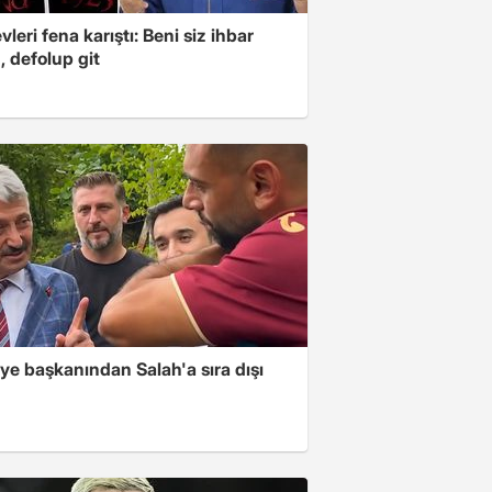
leri fena karıştı: Beni siz ihbar
z, defolup git
ye başkanından Salah'a sıra dışı