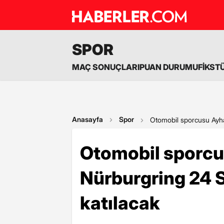
SPOR
MAÇ SONUÇLARI
PUAN DURUMU
FİKST
Anasayfa
Spor
Otomobil sporcusu Ayha
Otomobil sporc
Nürburgring 24 S
katılacak