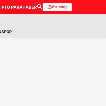
İPTO PARA
HABER
ÜYE GİRİŞİ
NSPOR