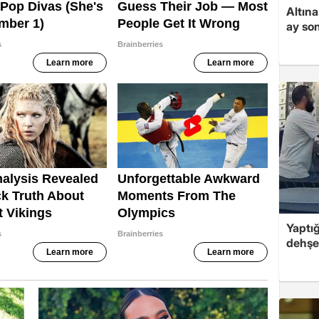
Altına
ay son
Yaptığ
dehşet