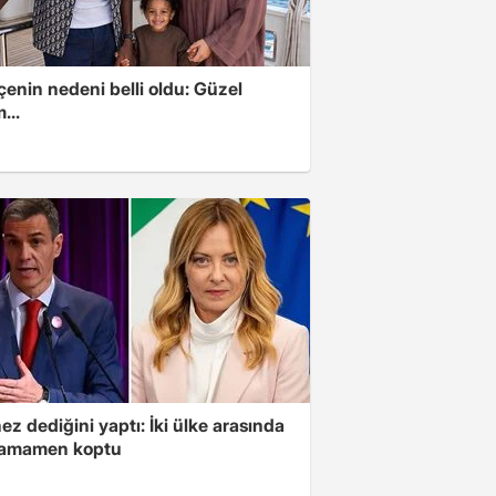
enin nedeni belli oldu: Güzel
...
z dediğini yaptı: İki ülke arasında
 tamamen koptu