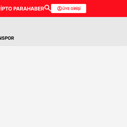
İPTO PARA
HABER
ÜYE GİRİŞİ
NSPOR