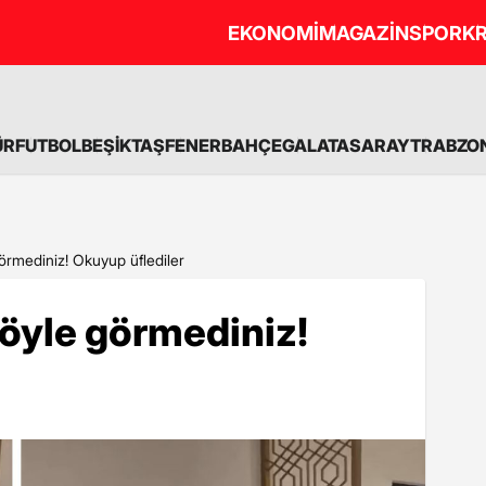
EKONOMİ
MAGAZİN
SPOR
KR
ÜR
FUTBOL
BEŞİKTAŞ
FENERBAHÇE
GALATASARAY
TRABZO
rmediniz! Okuyup üflediler
öyle görmediniz!