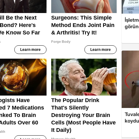
İşletm
görün
Tuvale
koyd