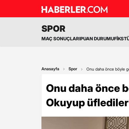
SPOR
MAÇ SONUÇLARI
PUAN DURUMU
FİKST
Anasayfa
Spor
Onu daha önce böyle gö
Onu daha önce b
Okuyup üflediler