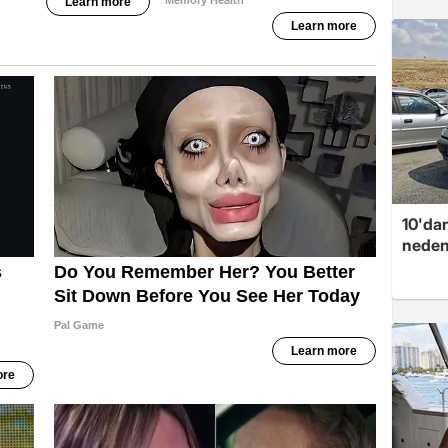
10'dan
neden