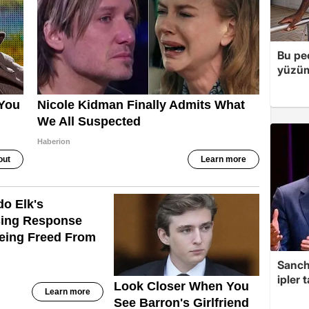
Bu peç
yüzüm
Sanche
ipler