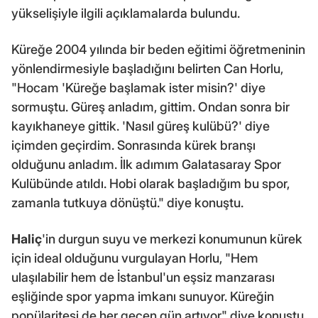
yükselişiyle ilgili açıklamalarda bulundu.
Küreğe 2004 yılında bir beden eğitimi öğretmeninin
yönlendirmesiyle başladığını belirten Can Horlu,
"Hocam 'Küreğe başlamak ister misin?' diye
sormuştu. Güreş anladım, gittim. Ondan sonra bir
kayıkhaneye gittik. 'Nasıl güreş kulübü?' diye
içimden geçirdim. Sonrasında kürek branşı
olduğunu anladım. İlk adımım Galatasaray Spor
Kulübünde atıldı. Hobi olarak başladığım bu spor,
zamanla tutkuya dönüştü." diye konuştu.
Haliç
'in durgun suyu ve merkezi konumunun kürek
için ideal olduğunu vurgulayan Horlu, "Hem
ulaşılabilir hem de İstanbul'un eşsiz manzarası
eşliğinde spor yapma imkanı sunuyor. Küreğin
popülaritesi de her geçen gün artıyor" diye konuştu.