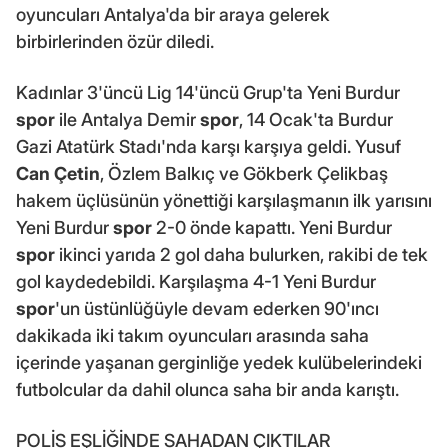
oyuncuları Antalya'da bir araya gelerek
birbirlerinden özür diledi.
Kadınlar 3'üncü Lig 14'üncü Grup'ta Yeni Burdur
spor
ile Antalya Demir
spor
, 14 Ocak'ta Burdur
Gazi Atatürk Stadı'nda karşı karşıya geldi. Yusuf
Can Çetin
, Özlem Balkıç ve Gökberk Çelikbaş
hakem üçlüsünün yönettiği karşılaşmanın ilk yarısını
Yeni Burdur
spor
2-0 önde kapattı. Yeni Burdur
spor
ikinci yarıda 2 gol daha bulurken, rakibi de tek
gol kaydedebildi. Karşılaşma 4-1 Yeni Burdur
spor
'un üstünlüğüyle devam ederken 90'ıncı
dakikada iki takım oyuncuları arasında saha
içerinde yaşanan gerginliğe yedek kulübelerindeki
futbolcular da dahil olunca saha bir anda karıştı.
POLİS EŞLİĞİNDE SAHADAN ÇIKTILAR