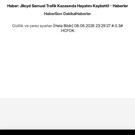
Haber: Jlloyd Samuel Trafik Kazasında Hayatını Kaybetti! - Haberler
Haber
Son Dakika
Haberler
Gizlilik ve çerez ayarları
[Hata Bildir]
08.08.2026 23:29:27 #.0.3#
.HCFOK.