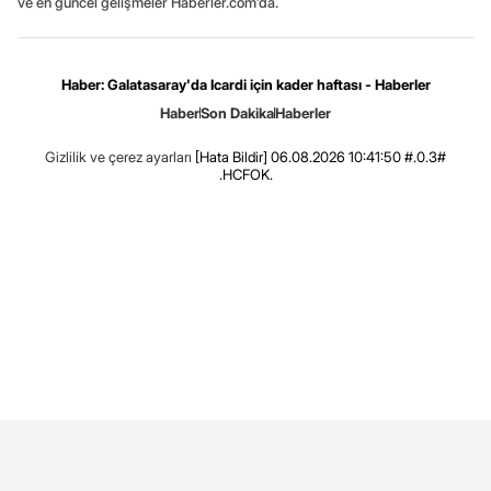
ve en güncel gelişmeler Haberler.com’da.
Haber: Galatasaray'da Icardi için kader haftası - Haberler
Haber
Son Dakika
Haberler
Gizlilik ve çerez ayarları
[Hata Bildir]
06.08.2026 10:41:50 #.0.3#
.HCFOK.