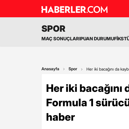
SPOR
MAÇ SONUÇLARI
PUAN DURUMU
FİKST
Anasayfa
Spor
Her iki bacağını da kay
Her iki bacağını
Formula 1 sürücü
haber