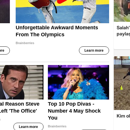
Salah'
payla
Kim o