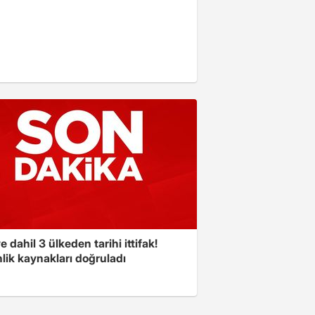
e dahil 3 ülkeden tarihi ittifak!
lik kaynakları doğruladı