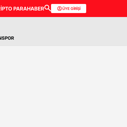
İPTO PARA
HABER
ÜYE GİRİŞİ
NSPOR