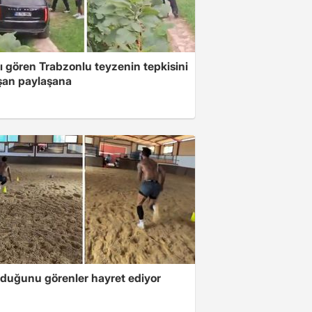
ı gören Trabzonlu teyzenin tepkisini
şan paylaşana
lduğunu görenler hayret ediyor