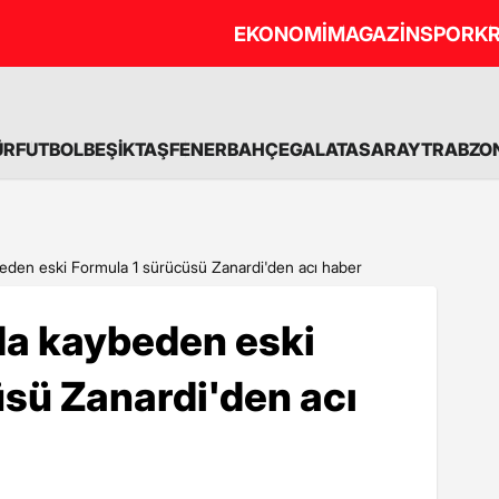
EKONOMİ
MAGAZİN
SPOR
KR
ÜR
FUTBOL
BEŞİKTAŞ
FENERBAHÇE
GALATASARAY
TRABZO
beden eski Formula 1 sürücüsü Zanardi'den acı haber
 da kaybeden eski
sü Zanardi'den acı