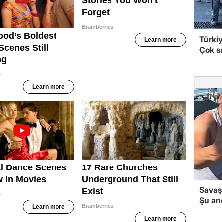
Türki
Çok sa
Savaş 
Şu and