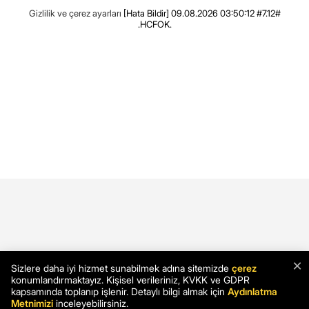
Gizlilik ve çerez ayarları
[Hata Bildir]
09.08.2026 03:50:12 #7.12#
.HCFOK.
×
Sizlere daha iyi hizmet sunabilmek adına sitemizde
çerez
konumlandırmaktayız. Kişisel verileriniz, KVKK ve GDPR
kapsamında toplanıp işlenir. Detaylı bilgi almak için
Aydınlatma
Metnimizi
inceleyebilirsiniz.