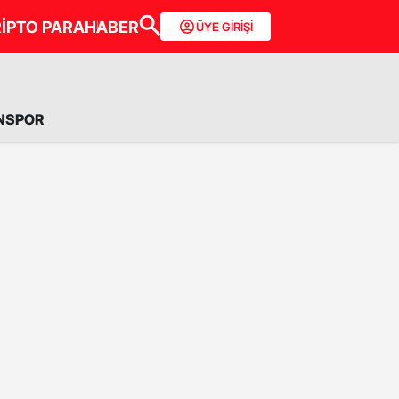
İPTO PARA
HABER
ÜYE GİRİŞİ
NSPOR