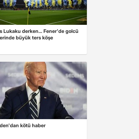
s Lukaku derken... Fener'de golcü
ferinde büyük ters köşe
iden'dan kötü haber