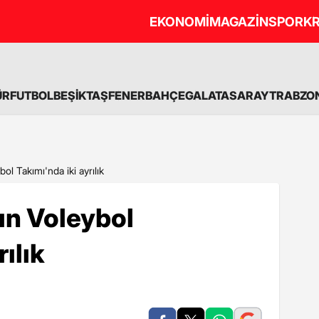
EKONOMİ
MAGAZİN
SPOR
KR
ÜR
FUTBOL
BEŞİKTAŞ
FENERBAHÇE
GALATASARAY
TRABZO
ol Takımı'nda iki ayrılık
ın Voleybol
ılık