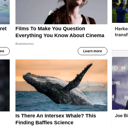
Herke
trans
Joe B