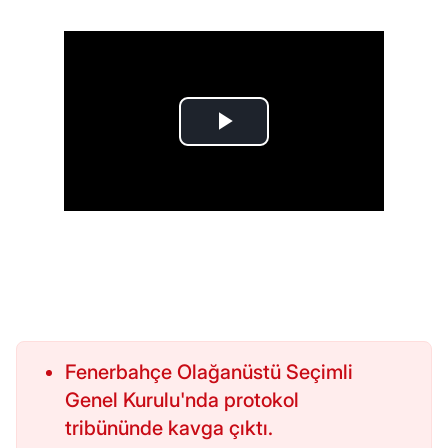
Fenerbahçe Olağanüstü Seçimli
Genel Kurulu'nda protokol
tribününde kavga çıktı.