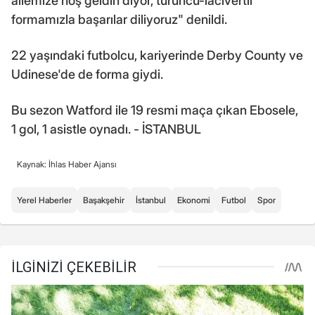
ailemize hoş geldin diyor, turuncu-lacivertli
formamızla başarılar diliyoruz" denildi.
22 yaşındaki futbolcu, kariyerinde Derby County ve
Udinese'de de forma giydi.
Bu sezon Watford ile 19 resmi maça çıkan Ebosele,
1 gol, 1 asistle oynadı. - İSTANBUL
Kaynak: İhlas Haber Ajansı
Yerel Haberler
Başakşehir
İstanbul
Ekonomi
Futbol
Spor