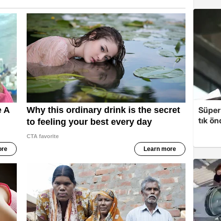
Süper 
tık ön