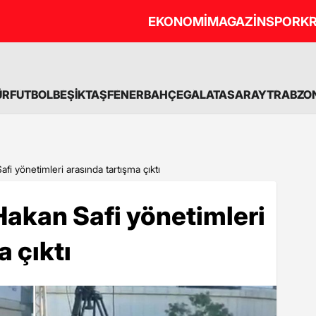
EKONOMİ
MAGAZİN
SPOR
KR
ÜR
FUTBOL
BEŞİKTAŞ
FENERBAHÇE
GALATASARAY
TRABZO
afi yönetimleri arasında tartışma çıktı
 Hakan Safi yönetimleri
 çıktı