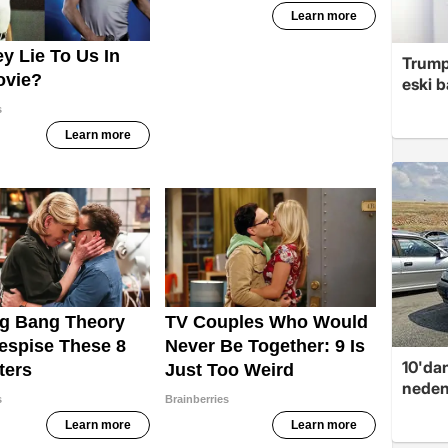
Trump
eski 
10'dan
neden