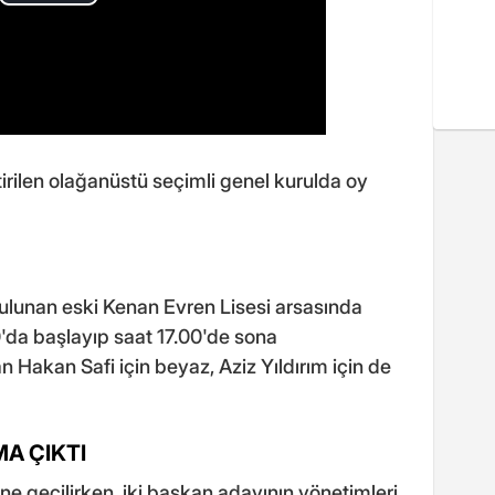
rilen olağanüstü seçimli genel kurulda oy
İ
bulunan eski Kenan Evren Lisesi arsasında
0'da başlayıp saat 17.00'de sona
 Hakan Safi için beyaz, Aziz Yıldırım için de
MA ÇIKTI
ine geçilirken, iki başkan adayının yönetimleri