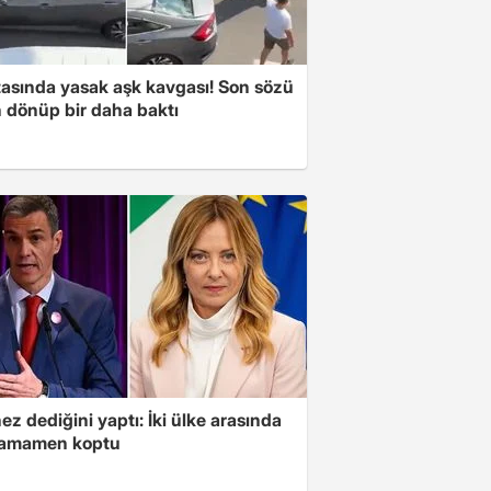
tasında yasak aşk kavgası! Son sözü
 dönüp bir daha baktı
z dediğini yaptı: İki ülke arasında
 tamamen koptu