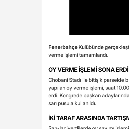
Fenerbahçe
Kulübünde gerçekleşti
verme işlemi tamamlandı.
OY VERME İŞLEMİ SONA ERD
Chobani Stadı ile bitişik parselde 
yapılan oy verme işlemi, saat 10.0
erdi. Kongrede başkan adaylarından
sarı pusula kullanıldı.
İKİ TARAF ARASINDA TARTIŞ
Sarı-lacivertlilerde oy sayımı işlem