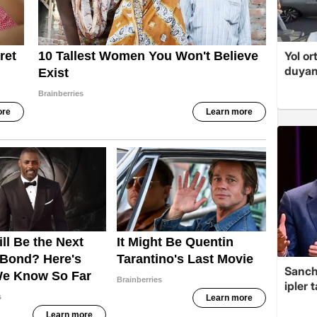
Yol or
duyan
Sanche
ipler