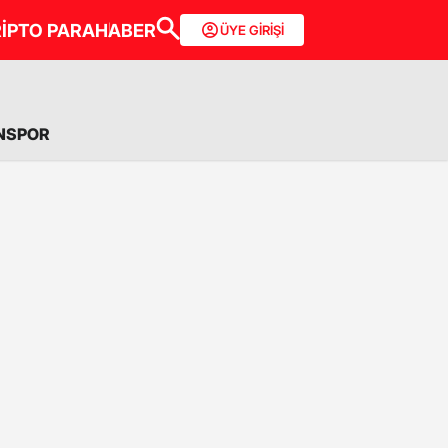
İPTO PARA
HABER
ÜYE GİRİŞİ
NSPOR