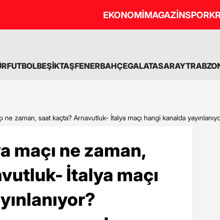
EKONOMİ
MAGAZİN
SPOR
KR
ÜR
FUTBOL
BEŞİKTAŞ
FENERBAHÇE
GALATASARAY
TRABZO
çı ne zaman, saat kaçta? Arnavutluk- İtalya maçı hangi kanalda yayınlanıyo
ya maçı ne zaman,
vutluk- İtalya maçı
yınlanıyor?