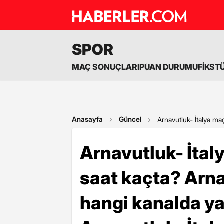
SPOR
MAÇ SONUÇLARI
PUAN DURUMU
FİKST
Anasayfa
Güncel
Arnavutluk- İtalya ma
Arnavutluk- İtal
saat kaçta? Arna
hangi kanalda ya