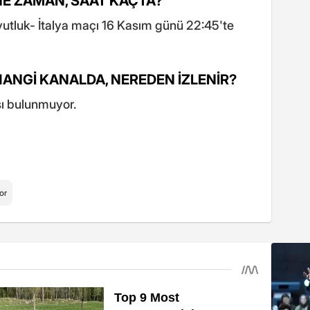
NE ZAMAN, SAAT KAÇTA?
avutluk- İtalya maçı 16 Kasım günü 22:45'te
HANGİ KANALDA, NEREDEN İZLENİR?
sı bulunmuyor.
or