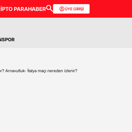
İPTO PARA
HABER
ÜYE GİRİŞİ
NSPOR
r? Arnavutluk- İtalya maçı nereden izlenir?