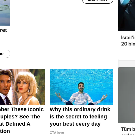
İsrail
20 bin
Tüm b