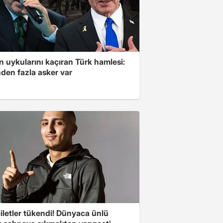
'in uykularını kaçıran Türk hamlesi:
den fazla asker var
iletler tükendi! Dünyaca ünlü