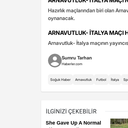
ARNAVUTLUK- İTALYA MAÇI 
Hazırlık maçlarından biri olan Arn
oynanacak.
ARNAVUTLUK- İTALYA MAÇI 
Arnavutluk- İtalya maçının yayıncı
Sumru Tarhan
Haberler.com
Soğuk Haber
Arnavutluk
Futbol
İtalya
Sp