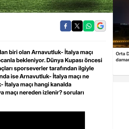
an biri olan Arnavutluk- İtalya maçı
Orta D
ecanla bekleniyor. Dünya Kupası öncesi
damar
çları sporseverler tarafından ilgiyle
ında ise Arnavutluk- İtalya maçı ne
- İtalya maçı hangi kanalda
ya maçı nereden izlenir? soruları