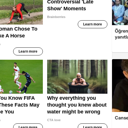
Öğren
yanıtl
Cansev