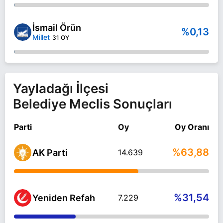
İsmail Örün
%0,13
Millet
31 OY
Yayladağı İlçesi
Belediye Meclis Sonuçları
Parti
Oy
Oy Oranı
%63,88
AK Parti
14.639
%31,54
Yeniden Refah
7.229