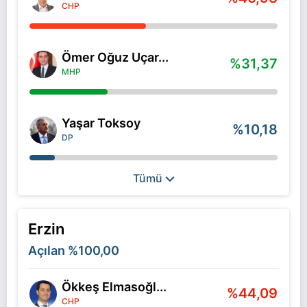
CHP
Ömer Oğuz Uçar...
%31,37
MHP
Yaşar Toksoy
%10,18
DP
Tümü
Erzin
Açılan
%100,00
Ökkeş Elmasoğl...
%44,09
CHP