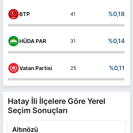
%0,18
BTP
41
%0,14
HÜDA PAR
31
%0,11
Vatan Partisi
25
Hatay İli İlçelere Göre Yerel
Seçim Sonuçları
Altınözü