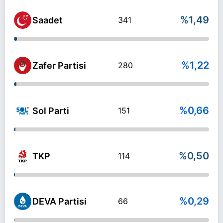
%1,49
Saadet
341
%1,22
Zafer Partisi
280
%0,66
Sol Parti
151
%0,50
TKP
114
%0,29
DEVA Partisi
66