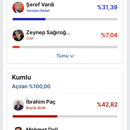
Şeref Vardi
%31,39
Yeniden Refah
Zeynep Sağıroğ...
%7,04
CHP
Tümü
Kumlu
Açılan
%100,00
İbrahim Paç
%42,82
Büyük Birlik
Mehmet Deli