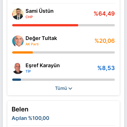
Sami Üstün
%64,49
CHP
Değer Tultak
%20,06
AK Parti
Eşref Karayün
%8,53
TİP
Tümü
Belen
Açılan
%100,00