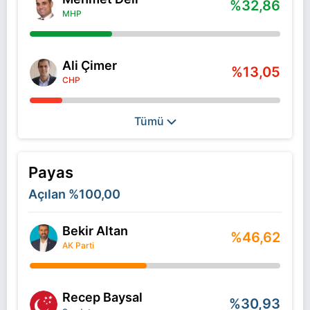
%32,86
MHP
Ali Çimer
%13,05
CHP
Tümü
Payas
Açılan
%100,00
Bekir Altan
%46,62
AK Parti
Recep Baysal
%30,93