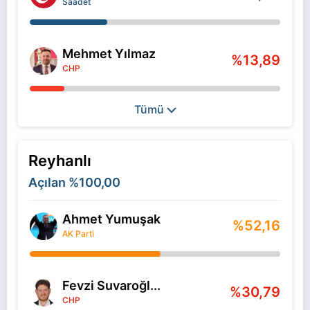
Saadet
Mehmet Yılmaz
%13,89
CHP
Tümü
Reyhanlı
Açılan
%100,00
Ahmet Yumuşak
%52,16
AK Parti
Fevzi Suvaroğl...
%30,79
CHP