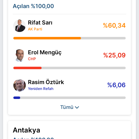
Açılan
%100,00
Rifat Sarı
%60,34
AK Parti
Erol Mengüç
%25,09
CHP
Rasim Öztürk
%6,06
Yeniden Refah
Tümü
Antakya