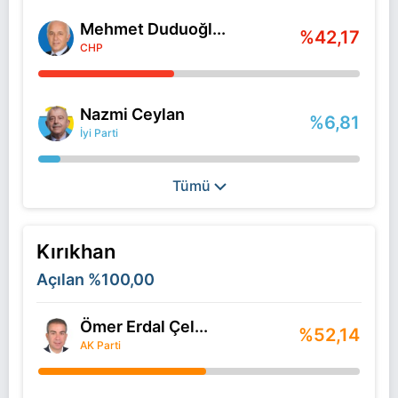
Mehmet Duduoğl...
%42,17
CHP
Nazmi Ceylan
%6,81
İyi Parti
Tümü
Kırıkhan
Açılan
%100,00
Ömer Erdal Çel...
%52,14
AK Parti