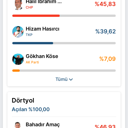
Halil İbrahim ...
%45,83
CHP
Hizam Hasırcı
%39,62
TKP
Gökhan Köse
%7,09
AK Parti
Tümü
Dörtyol
Açılan
%100,00
Bahadır Amaç
%46,93