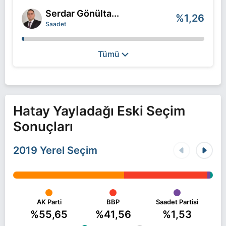
Serdar Gönülta...
%1,26
Saadet
Tümü
Hatay Yayladağı Eski Seçim
Sonuçları
2019 Yerel Seçim
AK Parti
BBP
Saadet Partisi
%55,65
%41,56
%1,53