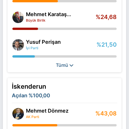
Mehmet Karataş...
%24,68
Büyük Birlik
Yusuf Perişan
%21,50
İyi Parti
Tümü
İskenderun
Açılan
%100,00
Mehmet Dönmez
%43,08
AK Parti