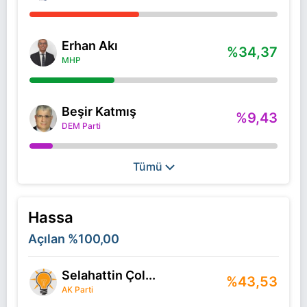
Erhan Akı
%34,37
MHP
Beşir Katmış
%9,43
DEM Parti
Tümü
Hassa
Açılan
%100,00
Selahattin Çol...
%43,53
AK Parti