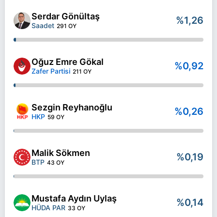
Serdar Gönültaş
%1,26
Saadet
291 OY
Oğuz Emre Gökal
%0,92
Zafer Partisi
211 OY
Sezgin Reyhanoğlu
%0,26
HKP
59 OY
Malik Sökmen
%0,19
BTP
43 OY
Mustafa Aydın Uylaş
%0,14
HÜDA PAR
33 OY