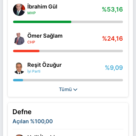
İbrahim Gül
%53,16
MHP
Ömer Sağlam
%24,16
CHP
Reşit Özuğur
%9,09
İyi Parti
Tümü
Defne
Açılan
%100,00