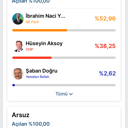
Açılan
%100,00
İbrahim Naci Y...
%52,96
AK Parti
Hüseyin Aksoy
%38,25
CHP
Şaban Doğru
%2,62
Yeniden Refah
Tümü
Arsuz
Açılan
%100,00