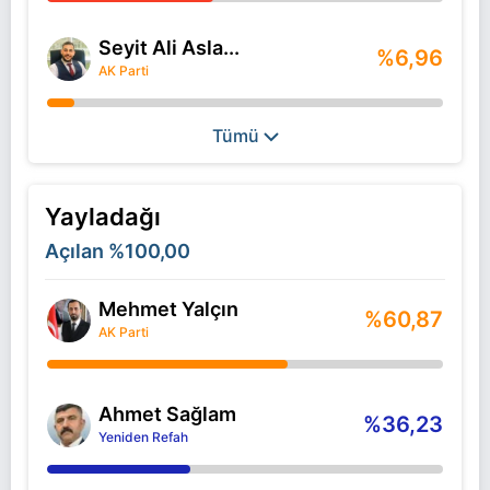
Seyit Ali Asla...
%6,96
AK Parti
Tümü
Yayladağı
Açılan
%100,00
Mehmet Yalçın
%60,87
AK Parti
Ahmet Sağlam
%36,23
Yeniden Refah