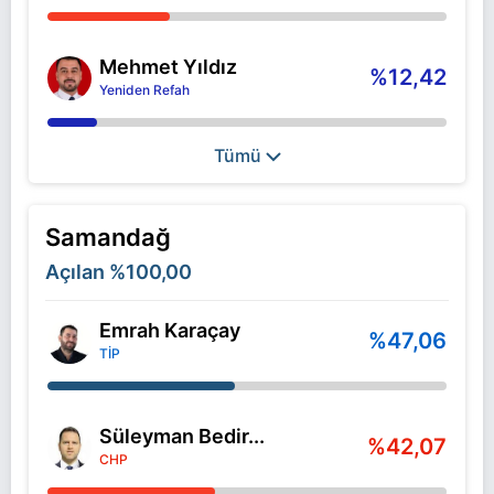
Mehmet Yıldız
%12,42
Yeniden Refah
Tümü
Samandağ
Açılan
%100,00
Emrah Karaçay
%47,06
TİP
Süleyman Bedir...
%42,07
CHP