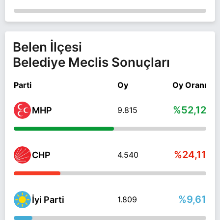
Belen İlçesi
Belediye Meclis Sonuçları
Parti
Oy
Oy Oranı
%52,12
MHP
9.815
%24,11
CHP
4.540
%9,61
İyi Parti
1.809