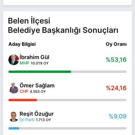
Belen İlçesi
Belediye Başkanlığı Sonuçları
Aday Bilgisi
Oy Oranı
İbrahim Gül
%53,16
MHP
10.019 OY
Ömer Sağlam
%24,16
CHP
4.553 OY
Reşit Özuğur
%9,09
İyi Parti
1.713 OY