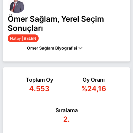
Ömer Sağlam, Yerel Seçim
Sonuçları
Hatay | BELEN
Ömer Sağlam Biyografisi
ÖMER SAĞLAM, 1969’DA BELEN’DE DOĞDU.
1994-2014 YILLARINDA BELEN BELEDIYESINDE
ÇEŞITLI KADEMELERINDE ÇALIŞAN SAĞLAM,
EVLI VE 5 ÇOCUK BABASIDIR.
Toplam Oy
Oy Oranı
4.553
%24,16
Ömer Sağlam Hatay BELEN belediye başkan
adayı olarak CHP ile 31 Mart 2024 yerel
seçimlerinde yarışıyor. Ömer Sağlam ile ilgili daha
fazla bilgi için
Ömer Sağlam Haberleri
sayfamızı
Sıralama
ziyaret edin.
2.