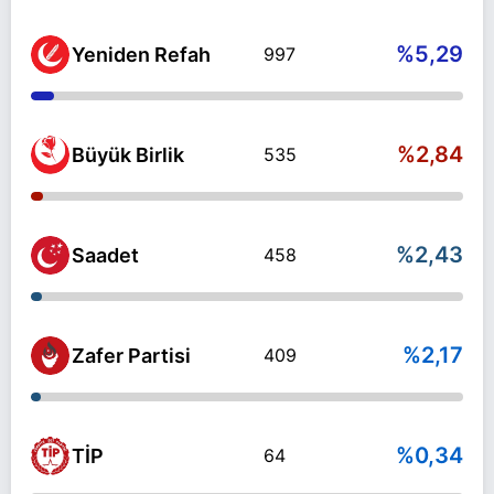
%5,29
Yeniden Refah
997
%2,84
Büyük Birlik
535
%2,43
Saadet
458
%2,17
Zafer Partisi
409
%0,34
TİP
64