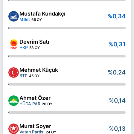
Mustafa Kundakçı
%0,34
Millet
65 OY
Devrim Satı
%0,31
HKP
58 OY
Mehmet Küçük
%0,24
BTP
45 OY
Ahmet Özer
%0,14
HÜDA PAR
26 OY
Murat Soyer
%0,13
Vatan Partisi
24 OY