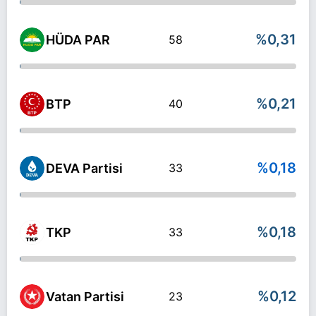
%0,31
HÜDA PAR
58
%0,21
BTP
40
%0,18
DEVA Partisi
33
%0,18
TKP
33
%0,12
Vatan Partisi
23