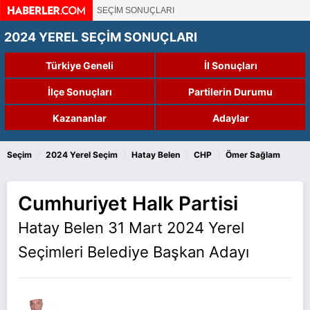
SEÇİM SONUÇLARI
2024 YEREL SEÇİM SONUÇLARI
Türkiye Geneli
İl Sonuçları
İlçe Sonuçları
Partilerin Durumu
Kazananlar
Adaylar
›
›
›
›
Seçim
2024 Yerel Seçim
Hatay Belen
CHP
Ömer Sağlam
Cumhuriyet Halk Partisi
Hatay Belen 31 Mart 2024 Yerel
Seçimleri Belediye Başkan Adayı