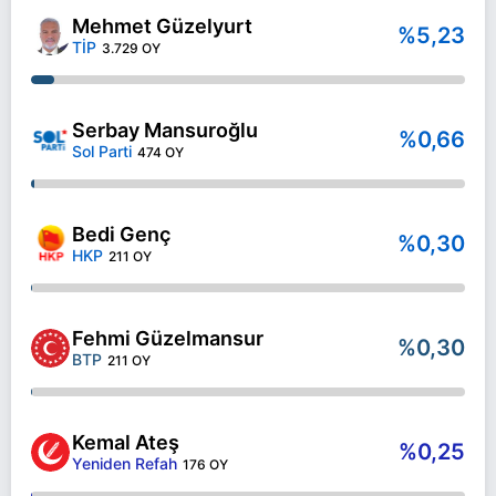
Mehmet Güzelyurt
%5,23
TİP
3.729 OY
Serbay Mansuroğlu
%0,66
Sol Parti
474 OY
Bedi Genç
%0,30
HKP
211 OY
Fehmi Güzelmansur
%0,30
BTP
211 OY
Kemal Ateş
%0,25
Yeniden Refah
176 OY