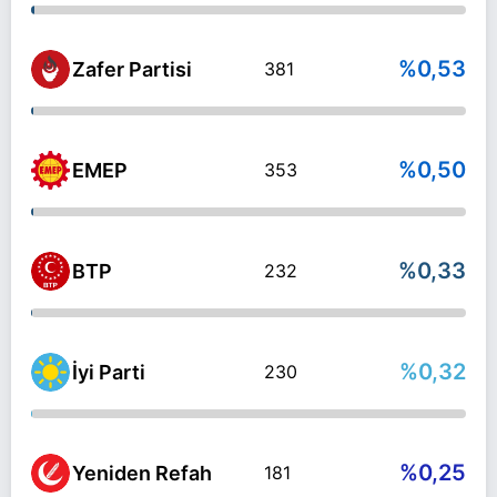
%0,53
Zafer Partisi
381
%0,50
EMEP
353
%0,33
BTP
232
%0,32
İyi Parti
230
%0,25
Yeniden Refah
181