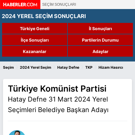
SEÇİM SONUÇLARI
2024 YEREL SEÇİM SONUÇLARI
Türkiye Geneli
İl Sonuçları
İlçe Sonuçları
Partilerin Durumu
Kazananlar
Adaylar
›
›
›
›
Seçim
2024 Yerel Seçim
Hatay Defne
TKP
Hizam Hasırcı
Türkiye Komünist Partisi
Hatay Defne 31 Mart 2024 Yerel
Seçimleri Belediye Başkan Adayı