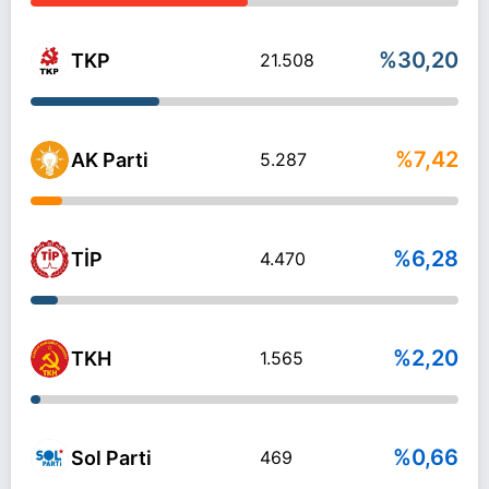
%30,20
TKP
21.508
%7,42
AK Parti
5.287
%6,28
TİP
4.470
%2,20
TKH
1.565
%0,66
Sol Parti
469