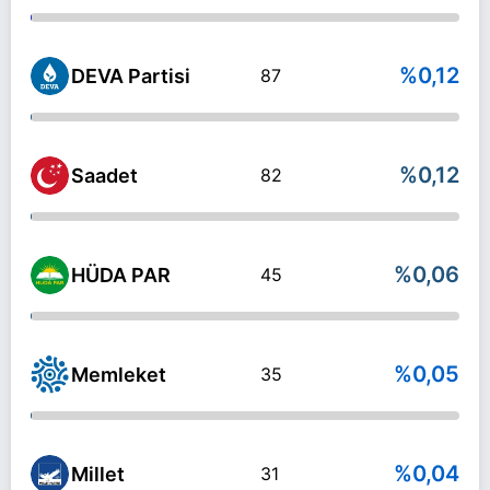
%0,12
DEVA Partisi
87
%0,12
Saadet
82
%0,06
HÜDA PAR
45
%0,05
Memleket
35
%0,04
Millet
31