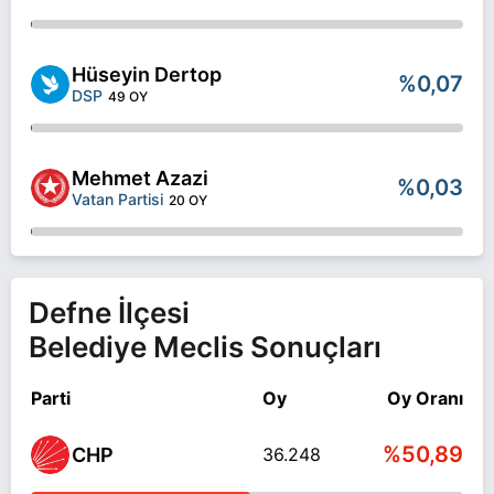
Hüseyin Dertop
%0,07
DSP
49 OY
Mehmet Azazi
%0,03
Vatan Partisi
20 OY
Defne İlçesi
Belediye Meclis Sonuçları
Parti
Oy
Oy Oranı
%50,89
CHP
36.248