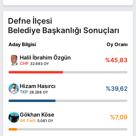
Defne İlçesi
Belediye Başkanlığı Sonuçları
Aday Bilgisi
Oy Oranı
Halil İbrahim Özgün
%45,83
CHP
32.693 OY
Hizam Hasırcı
%39,62
TKP
28.268 OY
Gökhan Köse
%7,09
AK Parti
5.061 OY