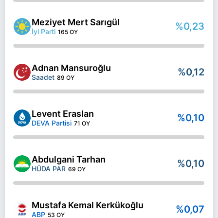
Meziyet Mert Sarıgül
%0,23
İyi Parti
165 OY
Adnan Mansuroğlu
%0,12
Saadet
89 OY
Levent Eraslan
%0,10
DEVA Partisi
71 OY
Abdulgani Tarhan
%0,10
HÜDA PAR
69 OY
Mustafa Kemal Kerkükoğlu
%0,07
ABP
53 OY