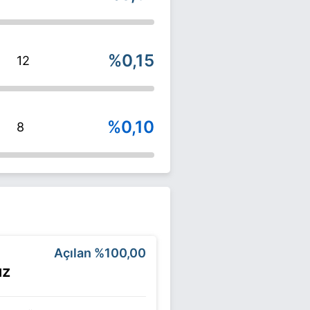
%0,15
12
%0,10
8
Açılan
%100,00
uz