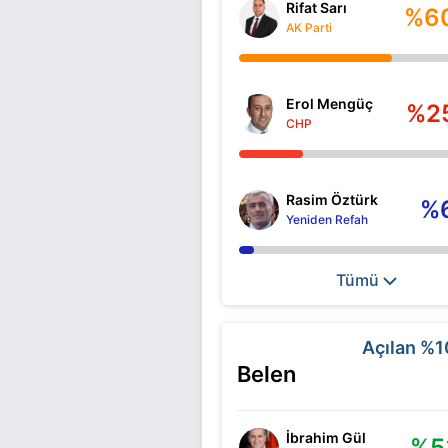
Rifat Sarı
%6
AK Parti
Erol Mengüç
%2
CHP
Rasim Öztürk
%
Yeniden Refah
Tümü
Açılan
%1
Belen
İbrahim Gül
%5