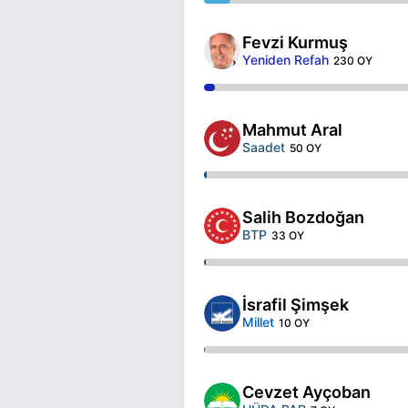
Fevzi Kurmuş
Yeniden Refah
230 OY
Mahmut Aral
Saadet
50 OY
Salih Bozdoğan
BTP
33 OY
İsrafil Şimşek
Millet
10 OY
Cevzet Ayçoban