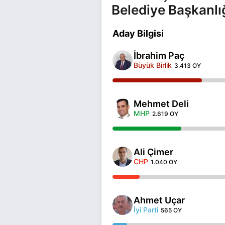
Belediye Başkanlı
Aday Bilgisi
İbrahim Paç
Büyük Birlik
3.413 OY
Mehmet Deli
MHP
2.619 OY
Ali Çimer
CHP
1.040 OY
Ahmet Uçar
İyi Parti
565 OY