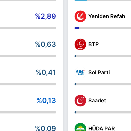
%2,89
Yeniden Refah
%0,63
BTP
%0,41
Sol Parti
%0,13
Saadet
%0,09
HÜDA PAR