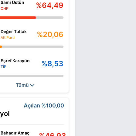
Sami Üstün
%64,49
CHP
Değer Tultak
%20,06
AK Parti
Eşref Karayün
%8,53
TİP
Tümü
Açılan
%100,00
yol
Bahadır Amaç
%46,93