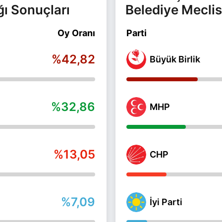
ğı Sonuçları
Belediye Meclis
Oy Oranı
Parti
%42,82
Büyük Birlik
%32,86
MHP
%13,05
CHP
%7,09
İyi Parti