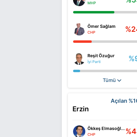
MHP
Ömer Sağlam
%2
CHP
Reşit Özuğur
%
İyi Parti
Tümü
Açılan
%1
Erzin
Ökkeş Elmasoğl...
%4
CHP