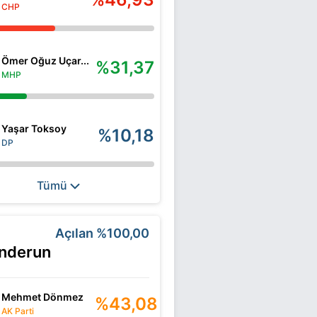
CHP
Ömer Oğuz Uçar...
%31,37
MHP
Yaşar Toksoy
%10,18
DP
Tümü
Açılan
%100,00
enderun
Mehmet Dönmez
%43,08
AK Parti