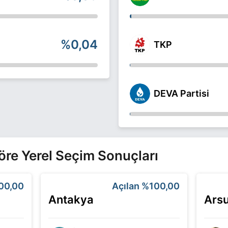
%0,04
TKP
DEVA Partisi
 Göre Yerel Seçim Sonuçları
00,00
Açılan
%100,00
Antakya
Ars