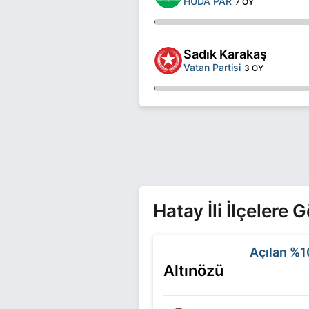
HÜDA PAR
7 OY
Sadık Karakaş
Vatan Partisi
3 OY
Hatay İli İlçelere
Açılan
%1
Altınözü