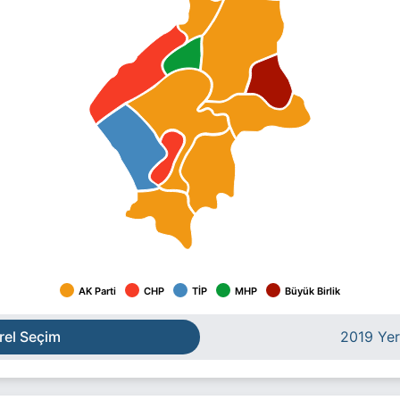
AK Parti
CHP
TİP
MHP
Büyük Birlik
rel Seçim
2019 Yer