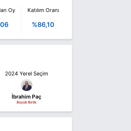
ılan Oy
Katılım Oranı
306
%86,10
2024 Yerel Seçim
İbrahim Paç
Büyük Birlik