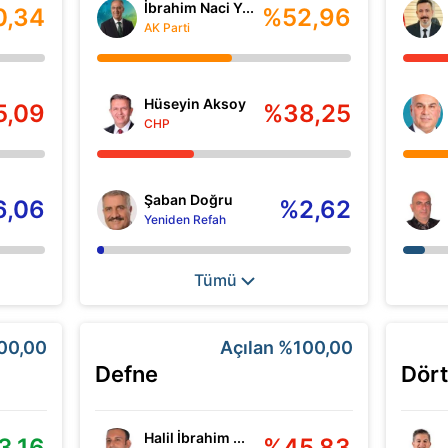
İbrahim Naci Y...
0,34
%52,96
AK Parti
Hüseyin Aksoy
5,09
%38,25
CHP
Şaban Doğru
6,06
%2,62
Yeniden Refah
Tümü
00,00
Açılan
%100,00
Defne
Dört
Halil İbrahim ...
3,16
%45,83