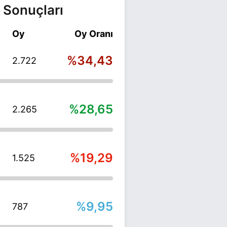
 Sonuçları
Oy
Oy Oranı
%34,43
2.722
%28,65
2.265
%19,29
1.525
%9,95
787