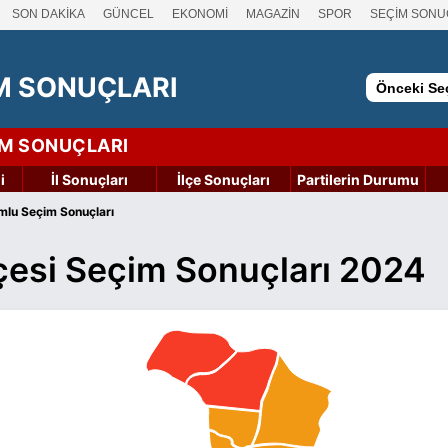
SON DAKİKA
GÜNCEL
EKONOMİ
MAGAZİN
SPOR
SEÇİM SONU
M SONUÇLARI
Önceki Seç
İM SONUÇLARI
i
İl Sonuçları
İlçe Sonuçları
Partilerin Durumu
mlu Seçim Sonuçları
çesi Seçim Sonuçları 2024