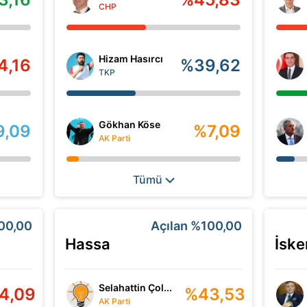
CHP
Hizam Hasırcı
4,16
%39,62
TKP
Gökhan Köse
9,09
%7,09
AK Parti
Tümü
00,00
Açılan
%100,00
Hassa
İsk
Selahattin Çol...
4,09
%43,53
AK Parti