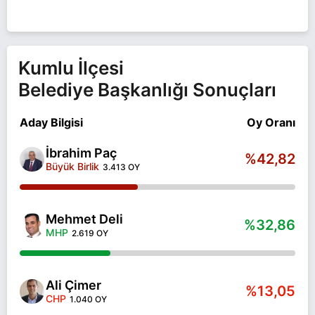
Kumlu İlçesi
Belediye Başkanlığı Sonuçları
Aday Bilgisi
Oy Oranı
İbrahim Paç
%42,82
Büyük Birlik
3.413 OY
Mehmet Deli
%32,86
MHP
2.619 OY
Ali Çimer
%13,05
CHP
1.040 OY