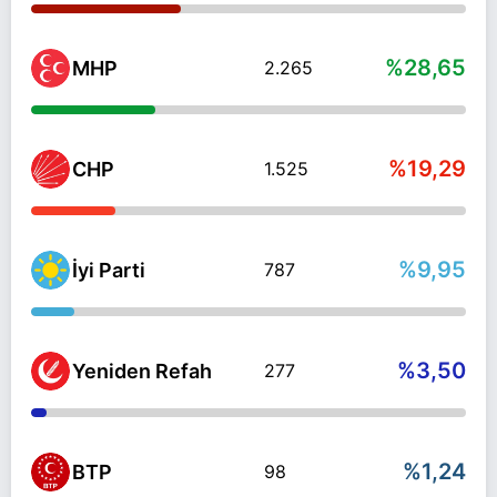
%28,65
MHP
2.265
%19,29
CHP
1.525
%9,95
İyi Parti
787
%3,50
Yeniden Refah
277
%1,24
BTP
98