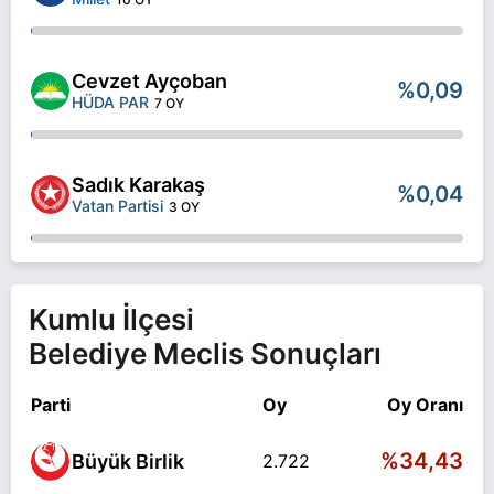
Cevzet Ayçoban
%0,09
HÜDA PAR
7 OY
Sadık Karakaş
%0,04
Vatan Partisi
3 OY
Kumlu İlçesi
Belediye Meclis Sonuçları
Parti
Oy
Oy Oranı
%34,43
Büyük Birlik
2.722