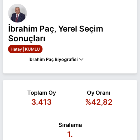
İbrahim Paç, Yerel Seçim
Sonuçları
Hatay | KUMLU
İbrahim Paç Biyografisi
İBRAHIM PAÇ, 1 NISAN 1962’DE HATAY'IN KUMLU
ILÇESINDE DOĞDU. UZUN YILLAR ÇIFTÇILIK
YAPAN PAÇ, 1999’DAN 2014 MART AYINA KADAR
MUHTARLIK GÖREVINDE BULUNDU.30 MART
Toplam Oy
Oy Oranı
2014'TE KUMLU BELEDIYE BAŞKANI SEÇILEN
3.413
%42,82
PAÇ, EVLI VE 5 ÇOCUK BABASIDIR.
İbrahim Paç Hatay KUMLU belediye başkan adayı
olarak Büyük Birlik ile 31 Mart 2024 yerel
Sıralama
seçimlerinde yarışıyor. İbrahim Paç ile ilgili daha
fazla bilgi için
İbrahim Paç Haberleri
sayfamızı
1.
ziyaret edin.