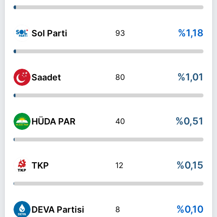
%1,18
Sol Parti
93
%1,01
Saadet
80
%0,51
HÜDA PAR
40
%0,15
TKP
12
%0,10
DEVA Partisi
8