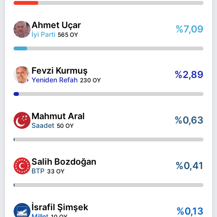
Ahmet Uçar
%7,09
İyi Parti
565 OY
Fevzi Kurmuş
%2,89
Yeniden Refah
230 OY
Mahmut Aral
%0,63
Saadet
50 OY
Salih Bozdoğan
%0,41
BTP
33 OY
İsrafil Şimşek
%0,13
Millet
10 OY