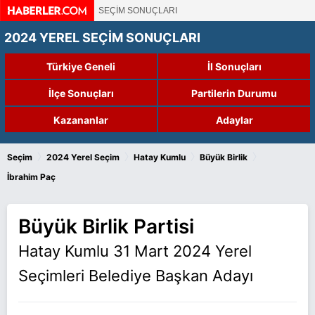
SEÇİM SONUÇLARI
2024 YEREL SEÇİM SONUÇLARI
Türkiye Geneli
İl Sonuçları
İlçe Sonuçları
Partilerin Durumu
Kazananlar
Adaylar
›
›
›
›
Seçim
2024 Yerel Seçim
Hatay Kumlu
Büyük Birlik
İbrahim Paç
Büyük Birlik Partisi
Hatay Kumlu 31 Mart 2024 Yerel
Seçimleri Belediye Başkan Adayı