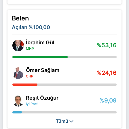
Belen
Açılan
%100,00
İbrahim Gül
%53,16
MHP
Ömer Sağlam
%24,16
CHP
Reşit Özuğur
%9,09
İyi Parti
Tümü