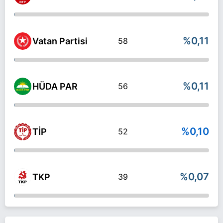
%0,11
Vatan Partisi
58
%0,11
HÜDA PAR
56
%0,10
TİP
52
%0,07
TKP
39