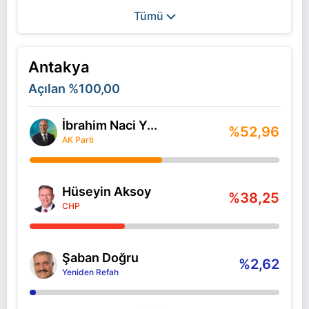
Tümü
Antakya
Açılan
%100,00
İbrahim Naci Y...
%52,96
AK Parti
Hüseyin Aksoy
%38,25
CHP
Şaban Doğru
%2,62
Yeniden Refah