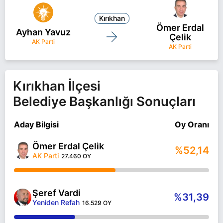
Kırıkhan
Ömer Erdal
Ayhan Yavuz
Çelik
AK Parti
AK Parti
Kırıkhan İlçesi
Belediye Başkanlığı Sonuçları
Aday Bilgisi
Oy Oranı
Ömer Erdal Çelik
%52,14
AK Parti
27.460 OY
Şeref Vardi
%31,39
Yeniden Refah
16.529 OY