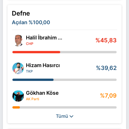
Defne
Açılan
%100,00
Halil İbrahim ...
%45,83
CHP
Hizam Hasırcı
%39,62
TKP
Gökhan Köse
%7,09
AK Parti
Tümü