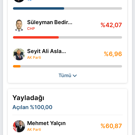
Süleyman Bedir...
%42,07
CHP
Seyit Ali Asla...
%6,96
AK Parti
Tümü
Yayladağı
Açılan
%100,00
Mehmet Yalçın
%60,87
AK Parti