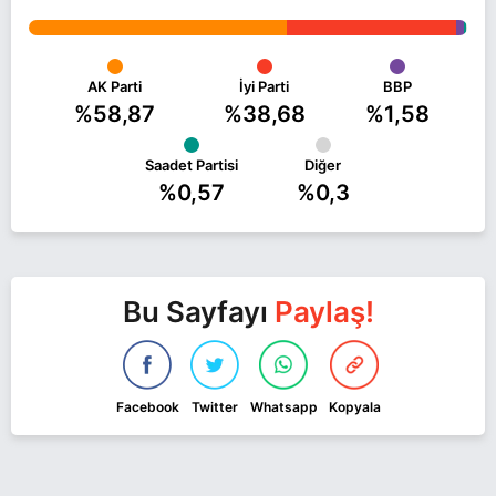
AK Parti
İyi Parti
BBP
%58,87
%38,68
%1,58
Saadet Partisi
Diğer
%0,57
%0,3
Bu Sayfayı
Paylaş!
Facebook
Twitter
Whatsapp
Kopyala