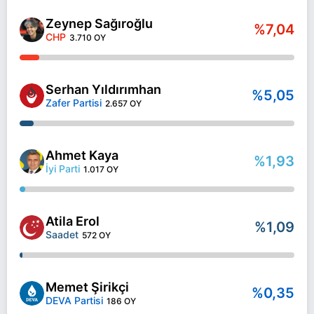
Zeynep Sağıroğlu
%7,04
CHP
3.710 OY
Serhan Yıldırımhan
%5,05
Zafer Partisi
2.657 OY
Ahmet Kaya
%1,93
İyi Parti
1.017 OY
Atila Erol
%1,09
Saadet
572 OY
Memet Şirikçi
%0,35
DEVA Partisi
186 OY