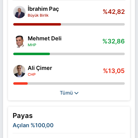
İbrahim Paç
%42,82
Büyük Birlik
Mehmet Deli
%32,86
MHP
Ali Çimer
%13,05
CHP
Tümü
Payas
Açılan
%100,00