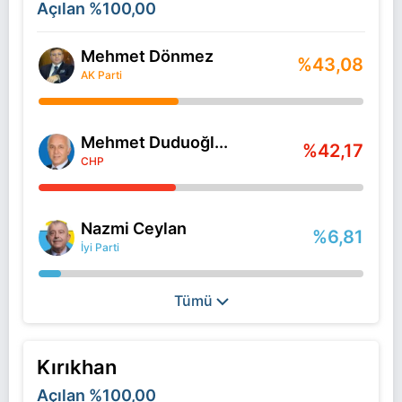
Açılan
%100,00
Mehmet Dönmez
%43,08
AK Parti
Mehmet Duduoğl...
%42,17
CHP
Nazmi Ceylan
%6,81
İyi Parti
Tümü
Kırıkhan
Açılan
%100,00