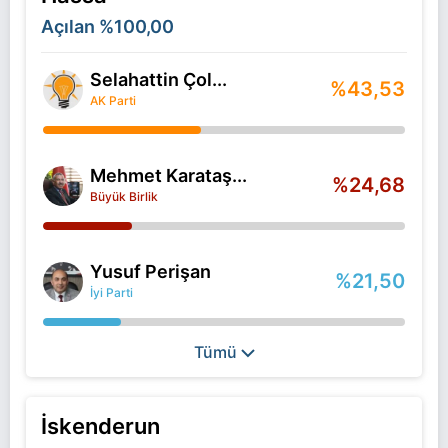
Açılan
%100,00
Selahattin Çol...
%43,53
AK Parti
Mehmet Karataş...
%24,68
Büyük Birlik
Yusuf Perişan
%21,50
İyi Parti
Tümü
İskenderun