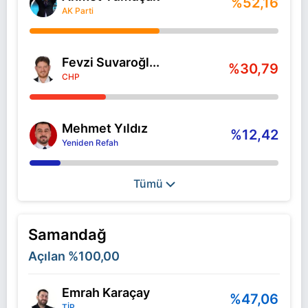
%52,16
AK Parti
Fevzi Suvaroğl...
%30,79
CHP
Mehmet Yıldız
%12,42
Yeniden Refah
Tümü
Samandağ
Açılan
%100,00
Emrah Karaçay
%47,06
TİP