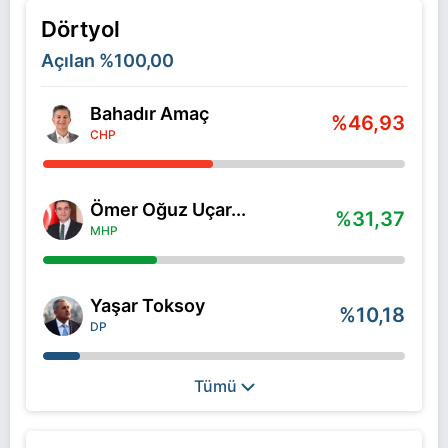
Dörtyol
Açılan
%100,00
Bahadır Amaç
%46,93
CHP
Ömer Oğuz Uçar...
%31,37
MHP
Yaşar Toksoy
%10,18
DP
Tümü