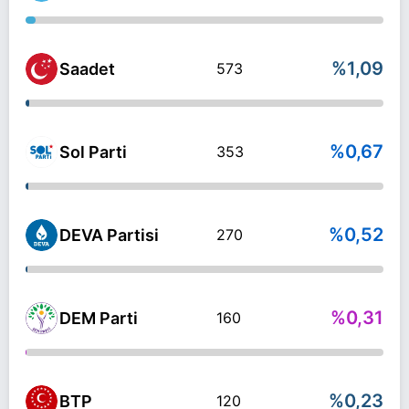
%1,09
Saadet
573
%0,67
Sol Parti
353
%0,52
DEVA Partisi
270
%0,31
DEM Parti
160
%0,23
BTP
120