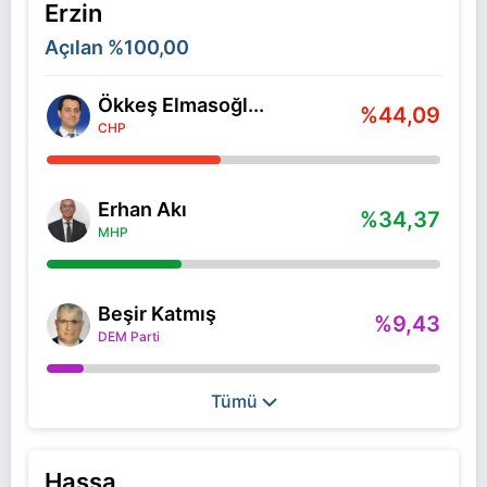
Erzin
Açılan
%100,00
Ökkeş Elmasoğl...
%44,09
CHP
Erhan Akı
%34,37
MHP
Beşir Katmış
%9,43
DEM Parti
Tümü
Hassa