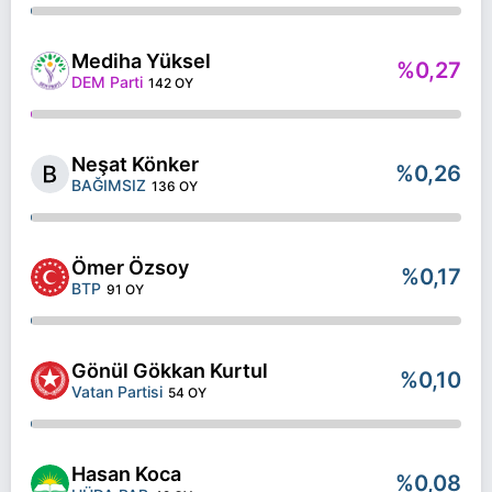
Mediha Yüksel
%0,27
DEM Parti
142 OY
Neşat Könker
%0,26
BAĞIMSIZ
136 OY
Ömer Özsoy
%0,17
BTP
91 OY
Gönül Gökkan Kurtul
%0,10
Vatan Partisi
54 OY
Hasan Koca
%0,08