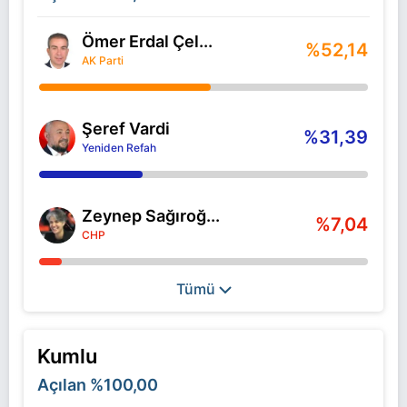
Ömer Erdal Çel...
%52,14
AK Parti
Şeref Vardi
%31,39
Yeniden Refah
Zeynep Sağıroğ...
%7,04
CHP
Tümü
Kumlu
Açılan
%100,00