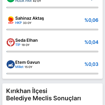
HÜDA PAR
42 OY
Sahinaz Aktaş
%0,06
HKP
33 OY
Seda Elhan
%0,04
TİP
19 OY
Etem Gavun
%0,03
Millet
15 OY
Kırıkhan İlçesi
Belediye Meclis Sonuçları