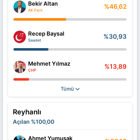
Bekir Altan
%46,62
AK Parti
Recep Baysal
%30,93
Saadet
Mehmet Yılmaz
%13,89
CHP
Tümü
Reyhanlı
Açılan
%100,00
Ahmet Yumuşak