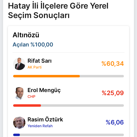
Hatay İli İlçelere Göre Yerel
Seçim Sonuçları
Altınözü
Açılan
%100,00
Rifat Sarı
%60,34
AK Parti
Erol Mengüç
%25,09
CHP
Rasim Öztürk
%6,06
Yeniden Refah