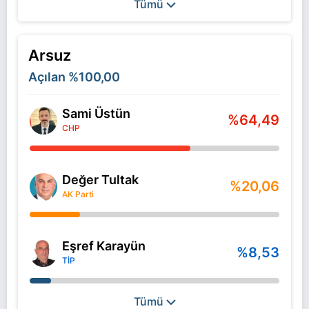
Tümü
Arsuz
Açılan
%100,00
Sami Üstün
%64,49
CHP
Değer Tultak
%20,06
AK Parti
Eşref Karayün
%8,53
TİP
Tümü