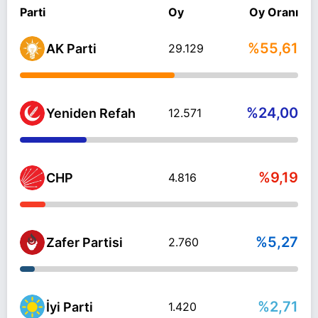
Parti
Oy
Oy Oranı
%55,61
AK Parti
29.129
%24,00
Yeniden Refah
12.571
%9,19
CHP
4.816
%5,27
Zafer Partisi
2.760
%2,71
İyi Parti
1.420