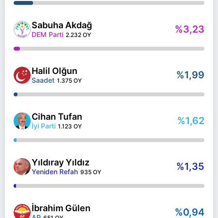
Sabuha Akdağ
%3,23
DEM Parti
2.232 OY
Halil Olğun
%1,99
Saadet
1.375 OY
Cihan Tufan
%1,62
İyi Parti
1.123 OY
Yıldıray Yıldız
%1,35
Yeniden Refah
935 OY
İbrahim Gülen
%0,94
AP
651 OY