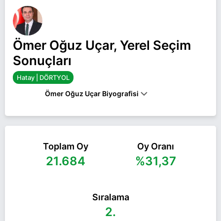
Ömer Oğuz Uçar, Yerel Seçim
Sonuçları
Hatay | DÖRTYOL
Ömer Oğuz Uçar Biyografisi
ÖMER OĞUZ UÇAR, 19 NISAN 1987’DE HATAY'IN
DÖRTYOL ILÇESINDE DÜNYAYA GELDI.İLK, ORTA
VE LISE EĞITIMINI DÖRTYOL’DA TAMAMLAYAN
UÇAR, 2015-2018 YILLARINDA MHP HATAY İL
Toplam Oy
Oy Oranı
BAŞKANLIĞINDA ÇEŞITLI GÖREVLER
21.684
%31,37
YAPTI.UÇAR, 2021-2023 YILLARINDA MHP
DÖRTYOL İLÇE BAŞKANI OLARAK GÖREVINI
SÜRDÜRDÜ.ÖMER OĞUZ UÇAR, EVLI VE IKI
ÇOCUK BABASIDIR.
Sıralama
Ömer Oğuz Uçar Hatay DÖRTYOL belediye
2.
başkan adayı olarak MHP ile 31 Mart 2024 yerel