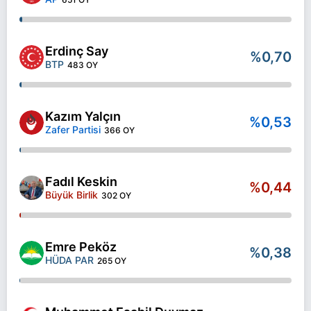
Erdinç Say
%0,70
BTP
483 OY
Kazım Yalçın
%0,53
Zafer Partisi
366 OY
Fadıl Keskin
%0,44
Büyük Birlik
302 OY
Emre Peköz
%0,38
HÜDA PAR
265 OY