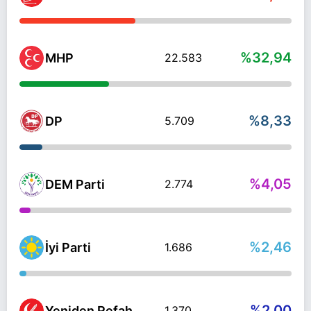
%32,94
MHP
22.583
%8,33
DP
5.709
%4,05
DEM Parti
2.774
%2,46
İyi Parti
1.686
%2,00
Yeniden Refah
1.370