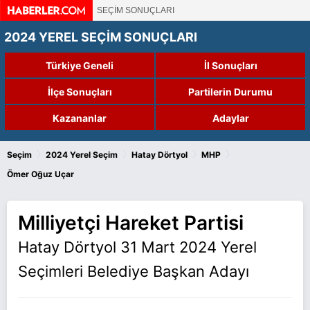
SEÇİM SONUÇLARI
2024 YEREL SEÇİM SONUÇLARI
Türkiye Geneli
İl Sonuçları
İlçe Sonuçları
Partilerin Durumu
Kazananlar
Adaylar
›
›
›
›
Seçim
2024 Yerel Seçim
Hatay Dörtyol
MHP
Ömer Oğuz Uçar
Milliyetçi Hareket Partisi
Hatay Dörtyol 31 Mart 2024 Yerel
Seçimleri Belediye Başkan Adayı