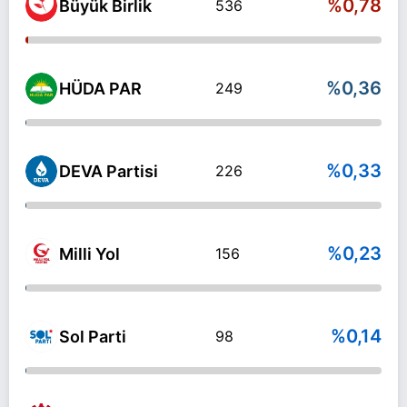
%0,78
Büyük Birlik
536
%0,36
HÜDA PAR
249
%0,33
DEVA Partisi
226
%0,23
Milli Yol
156
%0,14
Sol Parti
98