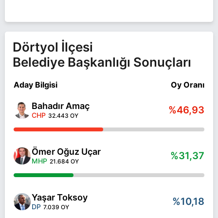
seçimlerinde yarışıyor. Ömer Oğuz Uçar ile ilgili
daha fazla bilgi için
Ömer Oğuz Uçar Haberleri
sayfamızı ziyaret edin.
Dörtyol İlçesi
Belediye Başkanlığı Sonuçları
Aday Bilgisi
Oy Oranı
Bahadır Amaç
%46,93
CHP
32.443 OY
Ömer Oğuz Uçar
%31,37
MHP
21.684 OY
Yaşar Toksoy
%10,18
DP
7.039 OY