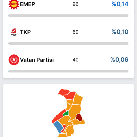
%0,14
EMEP
96
%0,10
TKP
69
%0,06
Vatan Partisi
40