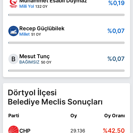
Muhammet Esabil Duymaz
%0,19
Milli Yol
132 OY
Recep Güçlübilek
%0,07
Millet
51 OY
Mesut Tunç
%0,07
BAĞIMSIZ
50 OY
Dörtyol İlçesi
Belediye Meclis Sonuçları
Parti
Oy
Oy Oranı
%42,50
CHP
29.136