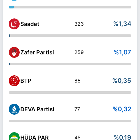
%1,34
Saadet
323
%1,07
Zafer Partisi
259
%0,35
BTP
85
%0,32
DEVA Partisi
77
%0,19
HÜDA PAR
45