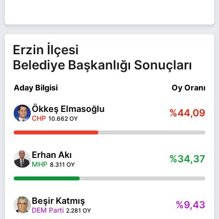
Erzin İlçesi
Belediye Başkanlığı Sonuçları
Aday Bilgisi
Oy Oranı
Ökkeş Elmasoğlu
%44,09
CHP
10.662 OY
Erhan Akı
%34,37
MHP
8.311 OY
Beşir Katmış
%9,43
DEM Parti
2.281 OY