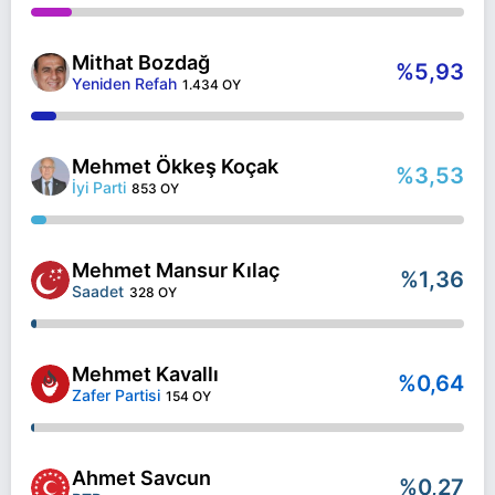
Mithat Bozdağ
%5,93
Yeniden Refah
1.434 OY
Mehmet Ökkeş Koçak
%3,53
İyi Parti
853 OY
Mehmet Mansur Kılaç
%1,36
Saadet
328 OY
Mehmet Kavallı
%0,64
Zafer Partisi
154 OY
Ahmet Savcun
%0,27