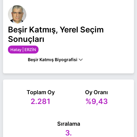
Beşir Katmış, Yerel Seçim
Sonuçları
Hatay | ERZİN
Beşir Katmış Biyografisi
BEŞIR KATMIŞ, 1981’DE ADANA’DA DOĞDU.
ANKARA ÜNIVERSITESI HUKUK FAKÜLTESI
MEZUNU OLAN KATMIŞ, 22 YIL AVUKATLIK
YAPTI. KATMIŞ, EVLI VE 4 ÇOCUK BABASIDIR.
Toplam Oy
Oy Oranı
2.281
%9,43
Beşir Katmış Hatay ERZİN belediye başkan adayı
olarak DEM Parti ile 31 Mart 2024 yerel
seçimlerinde yarışıyor. Beşir Katmış ile ilgili daha
fazla bilgi için
Beşir Katmış Haberleri
sayfamızı
Sıralama
ziyaret edin.
3.