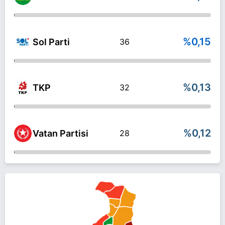
%0,15
Sol Parti
36
%0,13
TKP
32
%0,12
Vatan Partisi
28