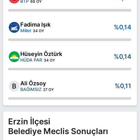
BTP
66 OY
Fadima Işık
%0,14
Millet
34 OY
Hüseyin Öztürk
%0,14
HÜDA PAR
34 OY
Ali Özsoy
%0,11
BAĞIMSIZ
27 OY
Erzin İlçesi
Belediye Meclis Sonuçları