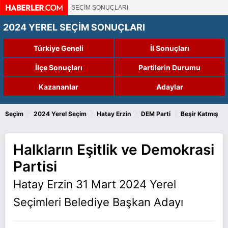
SEÇİM SONUÇLARI
2024 YEREL SEÇİM SONUÇLARI
Türkiye Geneli
İl Sonuçları
İlçe Sonuçları
Partilerin Durumu
Kazananlar
Adaylar
›
›
›
›
Seçim
2024 Yerel Seçim
Hatay Erzin
DEM Parti
Beşir Katmış
Halkların Eşitlik ve Demokrasi
Partisi
Hatay Erzin 31 Mart 2024 Yerel
Seçimleri Belediye Başkan Adayı