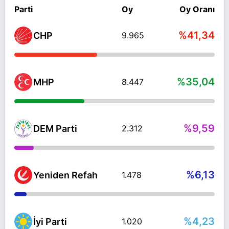
Parti
Oy
Oy Oranı
%41,34
CHP
9.965
%35,04
MHP
8.447
%9,59
DEM Parti
2.312
%6,13
Yeniden Refah
1.478
%4,23
İyi Parti
1.020