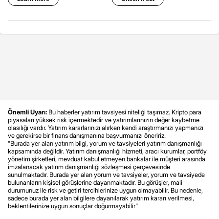
Önemli Uyarı:
Bu haberler yatırım tavsiyesi niteliği taşımaz. Kripto para
piyasaları yüksek risk içermektedir ve yatırımlarınızın değer kaybetme
olasılığı vardır. Yatırım kararlarınızı alırken kendi araştırmanızı yapmanızı
ve gerekirse bir finans danışmanına başvurmanızı öneririz.
"Burada yer alan yatırım bilgi, yorum ve tavsiyeleri yatırım danışmanlığı
kapsamında değildir. Yatırım danışmanlığı hizmeti, aracı kurumlar, portföy
yönetim şirketleri, mevduat kabul etmeyen bankalar ile müşteri arasında
imzalanacak yatırım danışmanlığı sözleşmesi çerçevesinde
sunulmaktadır. Burada yer alan yorum ve tavsiyeler, yorum ve tavsiyede
bulunanların kişisel görüşlerine dayanmaktadır. Bu görüşler, mali
durumunuz ile risk ve getiri tercihlerinize uygun olmayabilir. Bu nedenle,
sadece burada yer alan bilgilere dayanılarak yatırım kararı verilmesi,
beklentilerinize uygun sonuçlar doğurmayabilir"