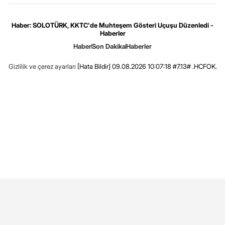
Haber: SOLOTÜRK, KKTC'de Muhteşem Gösteri Uçuşu Düzenledi -
Haberler
Haber
Son Dakika
Haberler
Gizlilik ve çerez ayarları
[Hata Bildir]
09.08.2026 10:07:18 #7.13# .HCFOK.